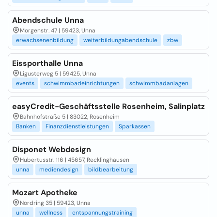
Abendschule Unna
Morgenstr. 47 | 59423, Unna
erwachsenenbildung
weiterbildungabendschule
zbw
Eissporthalle Unna
Ligusterweg 5 | 59425, Unna
events
schwimmbadeinrichtungen
schwimmbadanlagen
easyCredit-Geschäftsstelle Rosenheim, Salinplatz
Bahnhofstraße 5 | 83022, Rosenheim
Banken
Finanzdienstleistungen
Sparkassen
Disponet Webdesign
Hubertusstr. 116 | 45657, Recklinghausen
unna
mediendesign
bildbearbeitung
Mozart Apotheke
Nordring 35 | 59423, Unna
unna
wellness
entspannungstraining