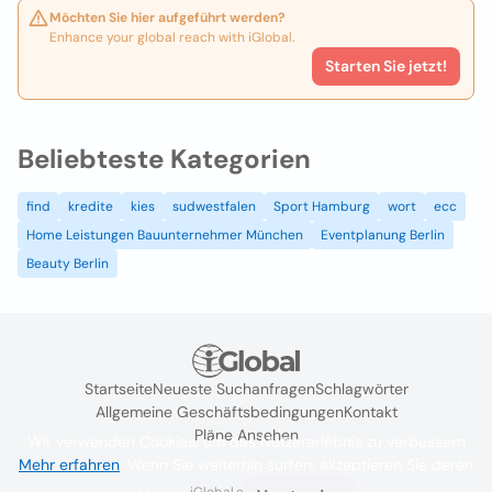
Möchten Sie hier aufgeführt werden?
Enhance your global reach with iGlobal.
Starten Sie jetzt!
Beliebteste Kategorien
find
kredite
kies
sudwestfalen
Sport Hamburg
wort
ecc
Home Leistungen Bauunternehmer München
Eventplanung Berlin
Beauty Berlin
Startseite
Neueste Suchanfragen
Schlagwörter
Allgemeine Geschäftsbedingungen
Kontakt
Pläne Ansehen
Wir verwenden Cookies, um das Nutzererlebnis zu verbessern
Mehr erfahren
. Wenn Sie weiterhin surfen, akzeptieren Sie deren