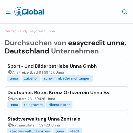
Deutschland
/
Easycredit unna
Durchsuchen von
easycredit unna,
Deutschland
Unternehmen
Sport- Und Bäderbetriebe Unna Gmbh
Am Freizeitbad 9 | 59427, Unna
unna
zubehör
schwimmbadeinrichtungen
Deutsches Rotes Kreuz Ortsverein Unna E.v
Krautstr. 23 | 59425, Unna
unna
telegramm
dienstleister
Stadtverwaltung Unna Zentrale
Rathausplatz 1 | 59423, Unna
stadtverwaltungenkreis
unna
stadt