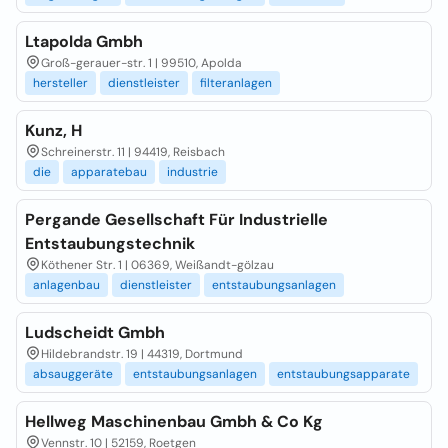
Ltapolda Gmbh
Groß-gerauer-str. 1 | 99510, Apolda
hersteller
dienstleister
filteranlagen
Kunz, H
Schreinerstr. 11 | 94419, Reisbach
die
apparatebau
industrie
Pergande Gesellschaft Für Industrielle
Entstaubungstechnik
Köthener Str. 1 | 06369, Weißandt-gölzau
anlagenbau
dienstleister
entstaubungsanlagen
Ludscheidt Gmbh
Hildebrandstr. 19 | 44319, Dortmund
absauggeräte
entstaubungsanlagen
entstaubungsapparate
Hellweg Maschinenbau Gmbh & Co Kg
Vennstr. 10 | 52159, Roetgen