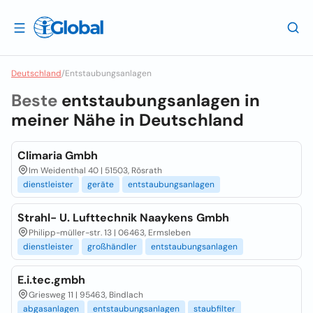
Deutschland
/
Entstaubungsanlagen
Beste
entstaubungsanlagen in
meiner Nähe in
Deutschland
Climaria Gmbh
Im Weidenthal 40 | 51503, Rõsrath
dienstleister
geräte
entstaubungsanlagen
Strahl- U. Lufttechnik Naaykens Gmbh
Philipp-müller-str. 13 | 06463, Ermsleben
dienstleister
großhändler
entstaubungsanlagen
E.i.tec.gmbh
Griesweg 11 | 95463, Bindlach
abgasanlagen
entstaubungsanlagen
staubfilter