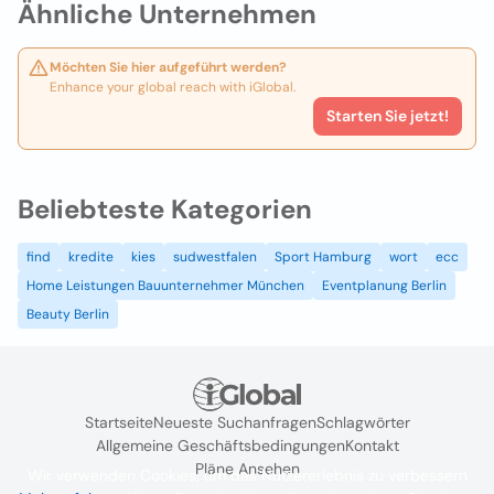
Ähnliche Unternehmen
Möchten Sie hier aufgeführt werden?
Enhance your global reach with iGlobal.
Starten Sie jetzt!
Beliebteste Kategorien
find
kredite
kies
sudwestfalen
Sport Hamburg
wort
ecc
Home Leistungen Bauunternehmer München
Eventplanung Berlin
Beauty Berlin
Startseite
Neueste Suchanfragen
Schlagwörter
Allgemeine Geschäftsbedingungen
Kontakt
Pläne Ansehen
Wir verwenden Cookies, um das Nutzererlebnis zu verbessern