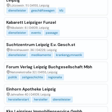
Leipzig
Lützowstr. 11 | 04155, Leipzig
dienstleister
geschäftswagen
kfz
Kabarett Leipziger Funzel
Nikolaistr. 6 | 04109, Leipzig
dienstleister
events
passage
Suchtzentrum Leipzig E.v. Gesch.st
Brockhausstr. 36 | 04229, Leipzig
dienstleister
medikamente
krankengymnastik
Forum Verlag Leipzig Buchgesellschaft Mbh
Natonekstraße 32 | 04155, Leipzig
politik
zeitgeschichte
regionalia
Einhorn Apotheke Leipzig
Jahnallee 40 | 04109, Leipzig
herstellerstart
hersteller
dienstleister
Kks Leipziger Immobilienservice Gmbh