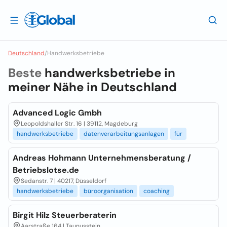
Deutschland
/
Handwerksbetriebe
Beste
handwerksbetriebe in
meiner Nähe in
Deutschland
Advanced Logic Gmbh
Leopoldshaller Str. 16 | 39112, Magdeburg
handwerksbetriebe
datenverarbeitungsanlagen
für
Andreas Hohmann Unternehmensberatung /
Betriebslotse.de
Sedanstr. 7 | 40217, Düsseldorf
handwerksbetriebe
büroorganisation
coaching
Birgit Hilz Steuerberaterin
Aarstraße 164 | Taunusstein