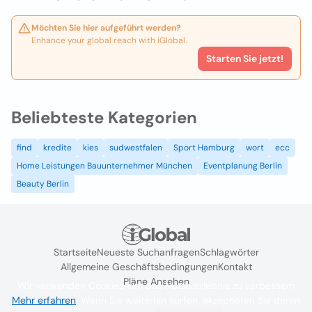
Möchten Sie hier aufgeführt werden?
Enhance your global reach with iGlobal.
Starten Sie jetzt!
Beliebteste Kategorien
find
kredite
kies
sudwestfalen
Sport Hamburg
wort
ecc
Home Leistungen Bauunternehmer München
Eventplanung Berlin
Beauty Berlin
Startseite
Neueste Suchanfragen
Schlagwörter
Allgemeine Geschäftsbedingungen
Kontakt
Pläne Ansehen
Wir verwenden Cookies, um das Nutzererlebnis zu verbessern
Mehr erfahren
. Wenn Sie weiterhin surfen, akzeptieren Sie deren