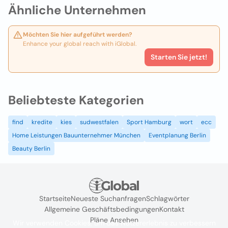
Ähnliche Unternehmen
Möchten Sie hier aufgeführt werden?
Enhance your global reach with iGlobal.
Starten Sie jetzt!
Beliebteste Kategorien
find
kredite
kies
sudwestfalen
Sport Hamburg
wort
ecc
Home Leistungen Bauunternehmer München
Eventplanung Berlin
Beauty Berlin
Startseite
Neueste Suchanfragen
Schlagwörter
Allgemeine Geschäftsbedingungen
Kontakt
Pläne Ansehen
Wir verwenden Cookies, um das Nutzererlebnis zu verbessern