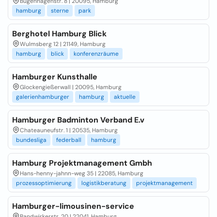
Bugenhagenstr. 8 | 20095, Hamburg
hamburg
sterne
park
Berghotel Hamburg Blick
Wulmsberg 12 | 21149, Hamburg
hamburg
blick
konferenzräume
Hamburger Kunsthalle
Glockengießerwall | 20095, Hamburg
galerienhamburger
hamburg
aktuelle
Hamburger Badminton Verband E.v
Chateauneufstr. 1 | 20535, Hamburg
bundesliga
federball
hamburg
Hamburg Projektmanagement Gmbh
Hans-henny-jahnn-weg 35 | 22085, Hamburg
prozessoptimierung
logistikberatung
projektmanagement
Hamburger-limousinen-service
Bandwirkerstr. 20 | 22041, Hamburg