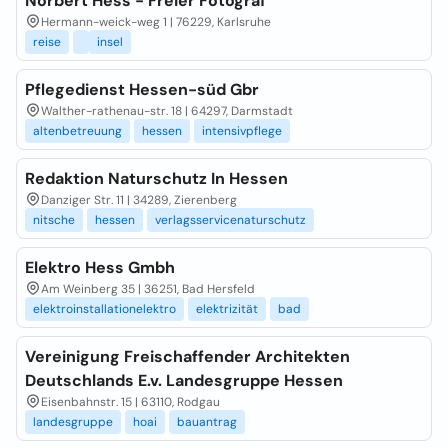
Norbert Hess - Freier Fotograf
Hermann-weick-weg 1 | 76229, Karlsruhe
reise
insel
Pflegedienst Hessen-süd Gbr
Walther-rathenau-str. 18 | 64297, Darmstadt
altenbetreuung
hessen
intensivpflege
Redaktion Naturschutz In Hessen
Danziger Str. 11 | 34289, Zierenberg
nitsche
hessen
verlagsservicenaturschutz
Elektro Hess Gmbh
Am Weinberg 35 | 36251, Bad Hersfeld
elektroinstallationelektro
elektrizität
bad
Vereinigung Freischaffender Architekten
Deutschlands E.v. Landesgruppe Hessen
Eisenbahnstr. 15 | 63110, Rodgau
landesgruppe
hoai
bauantrag