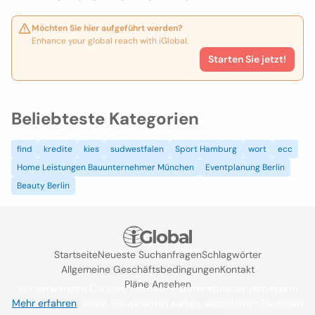
Möchten Sie hier aufgeführt werden?
Enhance your global reach with iGlobal.
Starten Sie jetzt!
Beliebteste Kategorien
find
kredite
kies
sudwestfalen
Sport Hamburg
wort
ecc
Home Leistungen Bauunternehmer München
Eventplanung Berlin
Beauty Berlin
Startseite
Neueste Suchanfragen
Schlagwörter
Allgemeine Geschäftsbedingungen
Kontakt
Pläne Ansehen
Wir verwenden Cookies, um das Nutzererlebnis zu verbessern
Mehr erfahren
. Wenn Sie weiterhin surfen, akzeptieren Sie deren