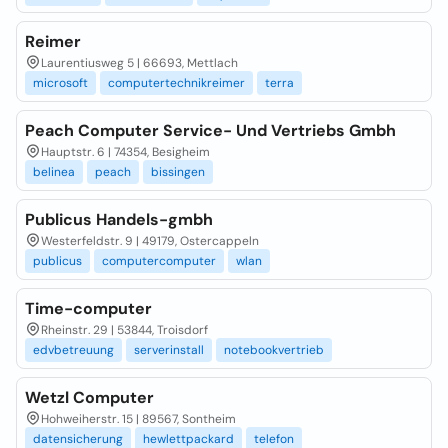
Reimer
Laurentiusweg 5 | 66693, Mettlach
microsoft
computertechnikreimer
terra
Peach Computer Service- Und Vertriebs Gmbh
Hauptstr. 6 | 74354, Besigheim
belinea
peach
bissingen
Publicus Handels-gmbh
Westerfeldstr. 9 | 49179, Ostercappeln
publicus
computercomputer
wlan
Time-computer
Rheinstr. 29 | 53844, Troisdorf
edvbetreuung
serverinstall
notebookvertrieb
Wetzl Computer
Hohweiherstr. 15 | 89567, Sontheim
datensicherung
hewlettpackard
telefon