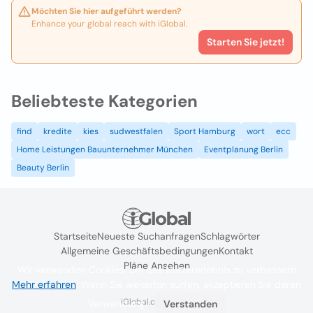
Möchten Sie hier aufgeführt werden?
Enhance your global reach with iGlobal.
Starten Sie jetzt!
Beliebteste Kategorien
find
kredite
kies
sudwestfalen
Sport Hamburg
wort
ecc
Home Leistungen Bauunternehmer München
Eventplanung Berlin
Beauty Berlin
Startseite
Neueste Suchanfragen
Schlagwörter
Allgemeine Geschäftsbedingungen
Kontakt
Pläne Ansehen
Wir verwenden Cookies, um das Nutzererlebnis zu verbessern
Mehr erfahren
. Wenn Sie weiterhin surfen, akzeptieren Sie deren
iGlobal.co @ 2024
Verwendung.
Verstanden