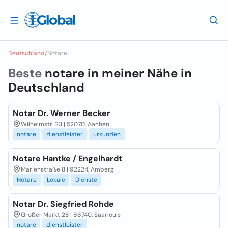
Deutschland
/
Notare
Beste
notare in meiner Nähe in
Deutschland
Notar Dr. Werner Becker
Wilhelmstr. 23 | 52070, Aachen
notare
dienstleister
urkunden
Notare Hantke / Engelhardt
Marienstraße 8 | 92224, Amberg
Notare
Lokale
Dienste
Notar Dr. Siegfried Rohde
Großer Markt 28 | 66740, Saarlouis
notare
dienstleister