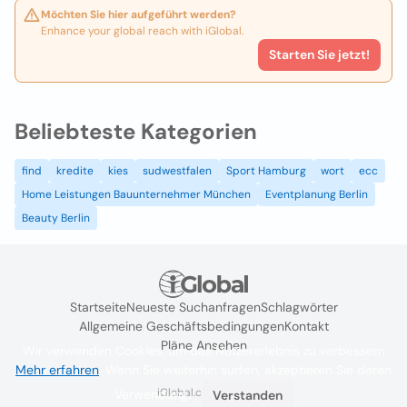
Möchten Sie hier aufgeführt werden?
Enhance your global reach with iGlobal.
Starten Sie jetzt!
Beliebteste Kategorien
find
kredite
kies
sudwestfalen
Sport Hamburg
wort
ecc
Home Leistungen Bauunternehmer München
Eventplanung Berlin
Beauty Berlin
Startseite
Neueste Suchanfragen
Schlagwörter
Allgemeine Geschäftsbedingungen
Kontakt
Pläne Ansehen
Wir verwenden Cookies, um das Nutzererlebnis zu verbessern
Mehr erfahren
. Wenn Sie weiterhin surfen, akzeptieren Sie deren
iGlobal.co @ 2024
Verwendung.
Verstanden