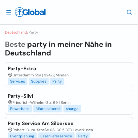
Deutschland
/
Party
Beste
party in meiner Nähe in
Deutschland
Party-Extra
Unterdamm 55a | 32427, Minden
Services
Supplies
Party
Party-Silvi
Friedrich-Wilhelm-Str. 69 | Berlin
Powerbank
Mädelsabend
shunga
Party Service Am Silbersee
Robert-Blum-Straße 66-68 51373, Leverkusen
Eventplanung
Essenlieferservice
Party