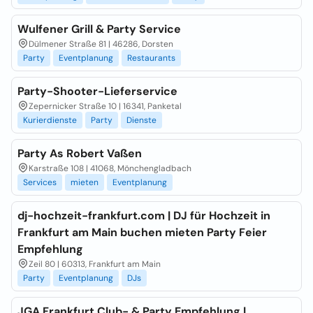
Wulfener Grill & Party Service
Dülmener Straße 81 | 46286, Dorsten
Party
Eventplanung
Restaurants
Party-Shooter-Lieferservice
Zepernicker Straße 10 | 16341, Panketal
Kurierdienste
Party
Dienste
Party As Robert Vaßen
Karstraße 108 | 41068, Mönchengladbach
Services
mieten
Eventplanung
dj-hochzeit-frankfurt.com | DJ für Hochzeit in
Frankfurt am Main buchen mieten Party Feier
Empfehlung
Zeil 80 | 60313, Frankfurt am Main
Party
Eventplanung
DJs
JGA Frankfurt Club- & Party Empfehlung |