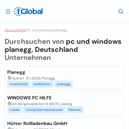
Deutschland
/
Pc und windows planegg
Durchsuchen von
pc und windows
planegg, Deutschland
Unternehmen
Planegg
Gumstr. 13 | 82152, Planegg
hotelshotel
konferenzr
planegg
WINDOWS PC HILFE
Am Bürgerwäldchen 6 96170, Lisberg
Lokale
Computerreparaturen
Dienste
Hütter Rollladenbau GmbH