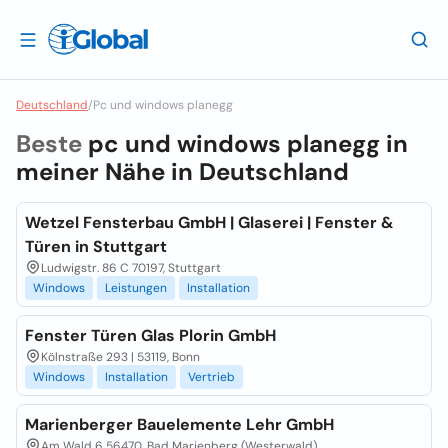
Deutschland
/
Pc und windows planegg
Beste
pc und windows planegg in
meiner Nähe in
Deutschland
Wetzel Fensterbau GmbH | Glaserei | Fenster &
Türen in Stuttgart
Ludwigstr. 86 C 70197, Stuttgart
Windows
Leistungen
Installation
Fenster Türen Glas Plorin GmbH
Kölnstraße 293 | 53119, Bonn
Windows
Installation
Vertrieb
Marienberger Bauelemente Lehr GmbH
Am Wald 6 56470, Bad Marienberg (Westerwald)