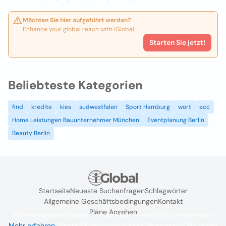
Möchten Sie hier aufgeführt werden?
Enhance your global reach with iGlobal.
Starten Sie jetzt!
Beliebteste Kategorien
find
kredite
kies
sudwestfalen
Sport Hamburg
wort
ecc
Home Leistungen Bauunternehmer München
Eventplanung Berlin
Beauty Berlin
Startseite
Neueste Suchanfragen
Schlagwörter
Allgemeine Geschäftsbedingungen
Kontakt
Pläne Ansehen
Wir verwenden Cookies, um das Nutzererlebnis zu verbessern
Mehr erfahren
. Wenn Sie weiterhin surfen, akzeptieren Sie deren