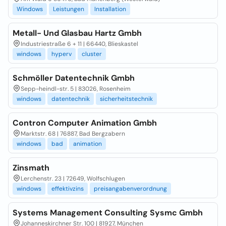
Windows
Leistungen
Installation
Metall- Und Glasbau Hartz Gmbh
Industriestraße 6 + 11 | 66440, Blieskastel
windows
hyperv
cluster
Schmöller Datentechnik Gmbh
Sepp-heindl-str. 5 | 83026, Rosenheim
windows
datentechnik
sicherheitstechnik
Contron Computer Animation Gmbh
Marktstr. 68 | 76887, Bad Bergzabern
windows
bad
animation
Zinsmath
Lerchenstr. 23 | 72649, Wolfschlugen
windows
effektivzins
preisangabenverordnung
Systems Management Consulting Sysmc Gmbh
Johanneskirchner Str. 100 | 81927, München