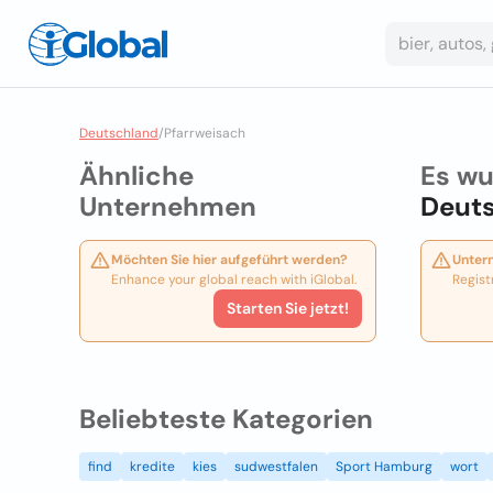
Deutschland
/
Pfarrweisach
Ähnliche
Es wu
Unternehmen
Deut
Möchten Sie hier aufgeführt werden?
Unter
Enhance your global reach with iGlobal.
Regist
Starten Sie jetzt!
Beliebteste Kategorien
find
kredite
kies
sudwestfalen
Sport Hamburg
wort