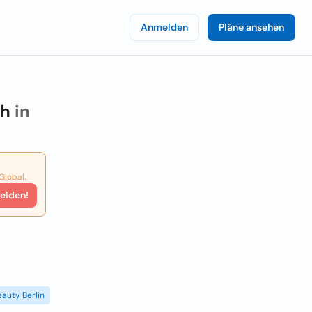
Anmelden
Pläne ansehen
ch
in
Global.
elden!
eauty Berlin