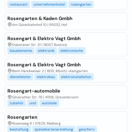
restaurant
unternehmenhotel
rosengarten
Rosengarten & Kaden Gmbh
Am Güterbahnhof 10 | 95032, Hof
Rosengart & Elektro Vagt Gmbh
Doberaner Str. 31 | 18057, Rostock
bauelemente
elektronik
elektronische
Rosengart & Elektro Vagt Gmbh
Beim Handweiser 2 | 18311, Ribnitz-damgarten
dienstleister
elektrobau
elektroinstallation
Rosengart-automobile
Gilverather Str. 79 | 41516, Grevenbroich
zubehör
und
autoteile
Rosengarten
Rosenweg 6 | 57629, Malberg
bestuhlung
speisekartenerstellung
geschirrv