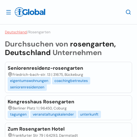
Deutschland
/
Rosengarten
Durchsuchen von
rosengarten,
Deutschland
Unternehmen
Seniorenresidenz-rosengarten
Friedrich-bach-str. 13 | 31675, Bückeburg
eigentumswohnungen
coachingbetreutes
seniorenresidenzen
Kongresshaus Rosengarten
Berliner Platz 1 | 96450, Coburg
tagungen
veranstaltungskalender
unterkunft
Zum Rosengarten Hotel
Frankfurter Str 79 | 64293, Darmstadt