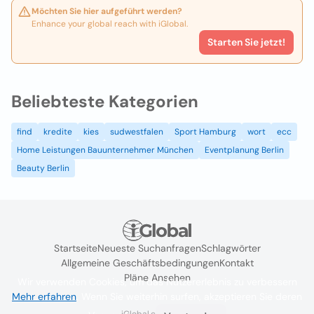
Möchten Sie hier aufgeführt werden?
Enhance your global reach with iGlobal.
Starten Sie jetzt!
Beliebteste Kategorien
find
kredite
kies
sudwestfalen
Sport Hamburg
wort
ecc
Home Leistungen Bauunternehmer München
Eventplanung Berlin
Beauty Berlin
Startseite
Neueste Suchanfragen
Schlagwörter
Allgemeine Geschäftsbedingungen
Kontakt
Pläne Ansehen
Wir verwenden Cookies, um das Nutzererlebnis zu verbessern
Mehr erfahren
. Wenn Sie weiterhin surfen, akzeptieren Sie deren