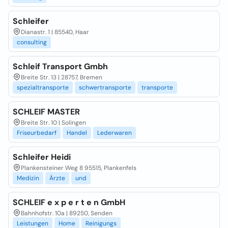
Schleifer
Dianastr. 1 | 85540, Haar
consulting
Schleif Transport Gmbh
Breite Str. 13 | 28757, Bremen
spezialtransporte
schwertransporte
transporte
SCHLEIF MASTER
Breite Str. 10 | Solingen
Friseurbedarf
Handel
Lederwaren
Schleifer Heidi
Plankensteiner Weg 8 95515, Plankenfels
Medizin
Ärzte
und
SCHLEIF e x p e r t e n GmbH
Bahnhofstr. 10a | 89250, Senden
Leistungen
Home
Reinigungs