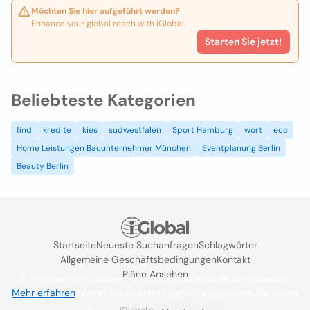
Möchten Sie hier aufgeführt werden?
Enhance your global reach with iGlobal.
Starten Sie jetzt!
Beliebteste Kategorien
find
kredite
kies
sudwestfalen
Sport Hamburg
wort
ecc
Home Leistungen Bauunternehmer München
Eventplanung Berlin
Beauty Berlin
Startseite
Neueste Suchanfragen
Schlagwörter
Allgemeine Geschäftsbedingungen
Kontakt
Pläne Ansehen
Wir verwenden Cookies, um das Nutzererlebnis zu verbessern
Mehr erfahren
. Wenn Sie weiterhin surfen, akzeptieren Sie deren