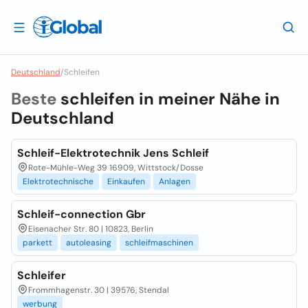
Deutschland
/
Schleifen
Beste
schleifen in meiner Nähe in
Deutschland
Schleif-Elektrotechnik Jens Schleif
Rote-Mühle-Weg 39 16909, Wittstock/Dosse
Elektrotechnische
Einkaufen
Anlagen
Schleif-connection Gbr
Eisenacher Str. 80 | 10823, Berlin
parkett
autoleasing
schleifmaschinen
Schleifer
Frommhagenstr. 30 | 39576, Stendal
werbung