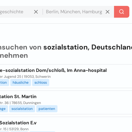
hsuchen von
sozialstation, Deutschlan
rnehmen
ie-sozialstation Dom/schloß, Im Anna-hospital
er Jugend 25 | 19053, Schwerin
ation
häusliche
schloss
tation St. Martin
r. 36 | 78655, Dunningen
lege
sozialstation
patienten
ozialstation E.v
r. 15 | 53129, Bonn