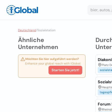
Deutschland
/
Sozialstation
Ähnliche
Durc
Unternehmen
Unte
Möchten Sie hier aufgeführt werden?
Diakon
Enhance your global reach with iGlobal.
Platz D
Starten Sie jetzt!
sozialst
Sozials
Hauptst
tagespf
Forum S
Rheinst