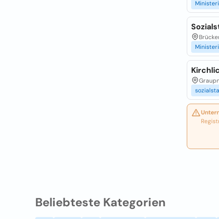
Minister
Sozials
Brücken
Minister
Kirchli
Graupn
sozialst
Unter
Regist
Beliebteste Kategorien