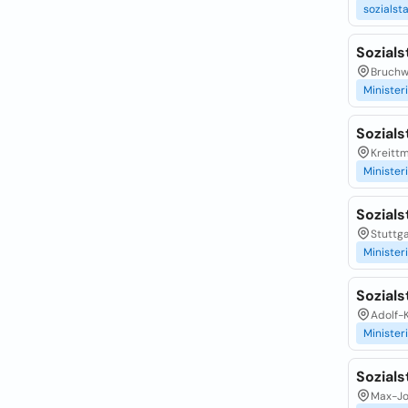
sozialst
Sozials
Bruchwi
Minister
Sozial
Kreitt
Minister
Sozials
Stuttga
Minister
Sozial
Adolf-K
Minister
Sozial
Max-Jo