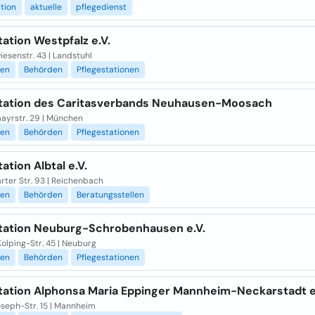
ation
aktuelle
pflegedienst
tation Westpfalz e.V.
esenstr. 43 | Landstuhl
ien
Behörden
Pflegestationen
station des Caritasverbands Neuhausen-Moosach
mayrstr. 29 | München
ien
Behörden
Pflegestationen
tation Albtal e.V.
rter Str. 93 | Reichenbach
ien
Behörden
Beratungsstellen
station Neuburg-Schrobenhausen e.V.
olping-Str. 45 | Neuburg
ien
Behörden
Pflegestationen
station Alphonsa Maria Eppinger Mannheim-Neckarstadt e
seph-Str. 15 | Mannheim