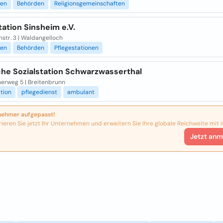
ien
Behörden
Religionsgemeinschaften
tation Sinsheim e.V.
str. 3 | Waldangelloch
ien
Behörden
Pflegestationen
che Sozialstation Schwarzwasserthal
erweg 5 | Breitenbrunn
ation
pflegedienst
ambulant
nehmer aufgepasst!
rieren Sie jetzt Ihr Unternehmen und erweitern Sie Ihre globale Reichweite mit i
Jetzt anm