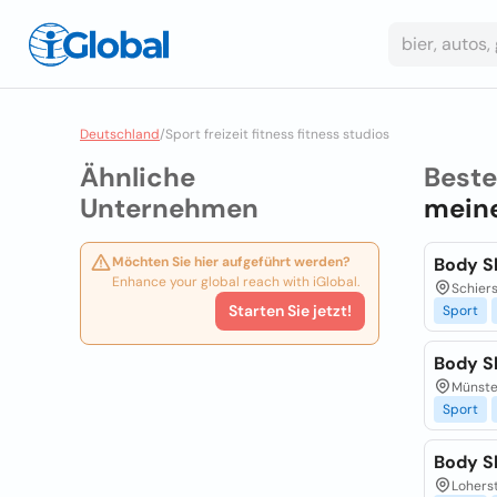
Deutschland
/
Sport freizeit fitness fitness studios
Ähnliche
Best
Unternehmen
meine
Möchten Sie hier aufgeführt werden?
Body S
Enhance your global reach with iGlobal.
Schiers
Starten Sie jetzt!
Sport
Body S
Münster
Sport
Body S
Loherst