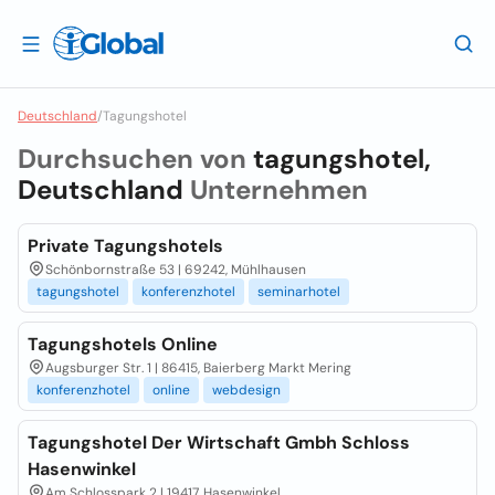
Deutschland
/
Tagungshotel
Durchsuchen von
tagungshotel,
Deutschland
Unternehmen
Private Tagungshotels
Schönbornstraße 53 | 69242, Mühlhausen
tagungshotel
konferenzhotel
seminarhotel
Tagungshotels Online
Augsburger Str. 1 | 86415, Baierberg Markt Mering
konferenzhotel
online
webdesign
Tagungshotel Der Wirtschaft Gmbh Schloss
Hasenwinkel
Am Schlosspark 2 | 19417, Hasenwinkel