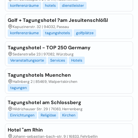
konferenzräume
hotels
dienstleister
Golf + Tagungshotel ?am Jesuitenschlößl
Kapuzinerstr. 32 | 94032, Passau
konferenzräume
tagungshotels
golfplätze
Tagungshotel - TOP 250 Germany
Sedanstraße 23 | 97082, Würzburg
Veranstaltungsorte
Services
Hotels
Tagungshotels Muenchen
Hallnberg 2 | 85469, Walpertskirchen
tagungen
Tagungshotel am Schlossberg
Hildrizhauser Str. 29 | 71083, Herrenberg
Einrichtungen
Religiöse
Kirchen
Hotel "am Rhin
Johann-sebastian-bach-str. 9 | 16833, Fehrbellin