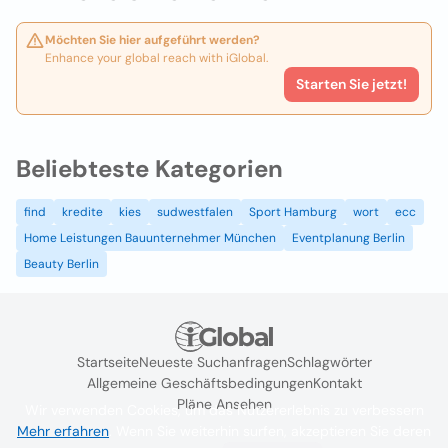
Möchten Sie hier aufgeführt werden?
Enhance your global reach with iGlobal.
Starten Sie jetzt!
Beliebteste Kategorien
find
kredite
kies
sudwestfalen
Sport Hamburg
wort
ecc
Home Leistungen Bauunternehmer München
Eventplanung Berlin
Beauty Berlin
Startseite
Neueste Suchanfragen
Schlagwörter
Allgemeine Geschäftsbedingungen
Kontakt
Pläne Ansehen
Wir verwenden Cookies, um das Nutzererlebnis zu verbessern
Mehr erfahren
. Wenn Sie weiterhin surfen, akzeptieren Sie deren