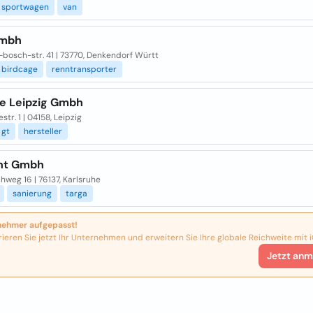
sportwagen
van
mbh
bosch-str. 41 | 73770, Denkendorf Württ
birdcage
renntransporter
e Leipzig Gmbh
str. 1 | 04158, Leipzig
gt
hersteller
nt Gmbh
hweg 16 | 76137, Karlsruhe
sanierung
targa
nehmer aufgepasst!
rieren Sie jetzt Ihr Unternehmen und erweitern Sie Ihre globale Reichweite mit i
Jetzt anm