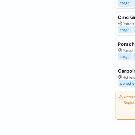
targa
Cmc G
Robert-
targa
Porsch
Porsche
targa
Carpoi
Hohleic
porsche
Unter
Regist