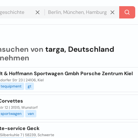
hsuchen von
targa, Deutschland
rnehmen
t & Hoffmann Sportwagen Gmbh Porsche Zentrum Kiel
dorfer Str 23 | 24106, Kiel
tequipment
gt
Corvettes
r 12 | 31515, Wunstorf
sportwagen
van
te-service Geck
Silberkuhle 7 | 58239, Schwerte