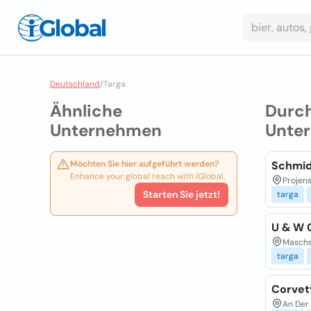
Deutschland
/
Targa
Ähnliche
Durc
Unternehmen
Unte
Möchten Sie hier aufgeführt werden?
Schmid
Enhance your global reach with iGlobal.
Projens
Starten Sie jetzt!
targa
U & W 
Maschst
targa
Corvet
An Der 