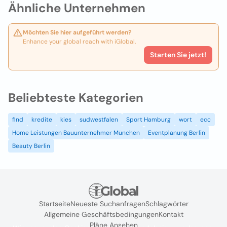
Ähnliche Unternehmen
Möchten Sie hier aufgeführt werden?
Enhance your global reach with iGlobal.
Starten Sie jetzt!
Beliebteste Kategorien
find
kredite
kies
sudwestfalen
Sport Hamburg
wort
ecc
Home Leistungen Bauunternehmer München
Eventplanung Berlin
Beauty Berlin
Startseite
Neueste Suchanfragen
Schlagwörter
Allgemeine Geschäftsbedingungen
Kontakt
Pläne Ansehen