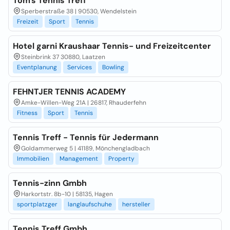
Tom's Tennis Treff
Sperberstraße 38 | 90530, Wendelstein
Freizeit
Sport
Tennis
Hotel garni Kraushaar Tennis- und Freizeitcenter
Steinbrink 37 30880, Laatzen
Eventplanung
Services
Bowling
FEHNTJER TENNIS ACADEMY
Amke-Willen-Weg 21A | 26817, Rhauderfehn
Fitness
Sport
Tennis
Tennis Treff - Tennis für Jedermann
Goldammerweg 5 | 41189, Mönchengladbach
Immobilien
Management
Property
Tennis-zinn Gmbh
Harkortstr. 8b-10 | 58135, Hagen
sportplatzger
langlaufschuhe
hersteller
Tennis Treff Gmbh