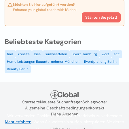
Möchten Sie hier aufgeführt werden?
Enhance your global reach with iGlobal.
Starten Sie jetzt!
Beliebteste Kategorien
find
kredite
kies
sudwestfalen
Sport Hamburg
wort
ecc
Home Leistungen Bauunternehmer München
Eventplanung Berlin
Beauty Berlin
Startseite
Neueste Suchanfragen
Schlagwörter
Allgemeine Geschäftsbedingungen
Kontakt
Pläne Ansehen
Wir verwenden Cookies, um das Nutzererlebnis zu verbessern
Mehr erfahren
. Wenn Sie weiterhin surfen, akzeptieren Sie deren