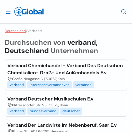
Deutschland
/
Verband
Durchsuchen von
verband,
Deutschland
Unternehmen
Verband Chemiehandel - Verband Des Deutschen
Chemikalien- Groß- Und Außenhandels E.v
Große Neugasse 6 | 50667, Köln
verband
interessenverbändevch
verbände
Verband Deutscher Musikschulen E.v
Plittersdorfer Str. 93 | 53173, Bonn
verband
bundesverband
deutscher
Verband Der Landwirte Im Nebenberuf, Saar E.v
Illinger Str. 90 | 66265, Heusweiler