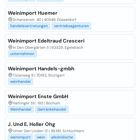
Weinimport Huemer
Schanzenstr. 40 | 40549, Düsseldorf
handelsvertretungen
vertriebsagenturen
Weinimport Edeltraud Cresceri
In Den Obergärten 5 | 63329, Egelsbach
unternehmen
Weinimport Handels-gmbh
Tizianweg 8 | 70192, Stuttgart
weinhandel
Weinimport Enste GmbH
Hattinger Str. 183 | Bochum
Weinhandel
Getränkehandel
J. Und E. Holler Ohg
Unter Den Linden 12 | 36381, Schlüchtern
weinimport
wein
alkoholische