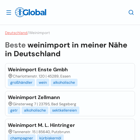
Deutschland
/
Weinimport
Beste
weinimport in meiner Nähe
in
Deutschland
Weinimport Enste Gmbh
Charlottenstr. 120 | 45289, Essen
großhändler
wein
alkoholische
Weinimport Zellmann
Ginsterweg 7 | 23795, Bad Segeberg
getr
alkoholische
sektkellereien
Weinimport M. L. Hintringer
Tannenstr. 15 | 85640, Putzbrunn
champagner
kürbiskernöl