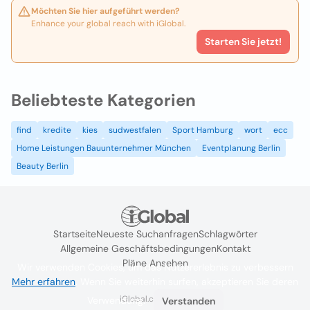
Möchten Sie hier aufgeführt werden?
Enhance your global reach with iGlobal.
Starten Sie jetzt!
Beliebteste Kategorien
find
kredite
kies
sudwestfalen
Sport Hamburg
wort
ecc
Home Leistungen Bauunternehmer München
Eventplanung Berlin
Beauty Berlin
Startseite
Neueste Suchanfragen
Schlagwörter
Allgemeine Geschäftsbedingungen
Kontakt
Pläne Ansehen
Wir verwenden Cookies, um das Nutzererlebnis zu verbessern
Mehr erfahren
. Wenn Sie weiterhin surfen, akzeptieren Sie deren
iGlobal.co @ 2024
Verwendung.
Verstanden