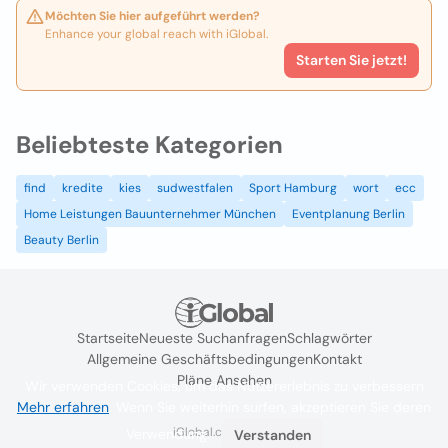
Möchten Sie hier aufgeführt werden?
Enhance your global reach with iGlobal.
Starten Sie jetzt!
Beliebteste Kategorien
find
kredite
kies
sudwestfalen
Sport Hamburg
wort
ecc
Home Leistungen Bauunternehmer München
Eventplanung Berlin
Beauty Berlin
Startseite
Neueste Suchanfragen
Schlagwörter
Allgemeine Geschäftsbedingungen
Kontakt
Pläne Ansehen
Wir verwenden Cookies, um das Nutzererlebnis zu verbessern
Mehr erfahren
. Wenn Sie weiterhin surfen, akzeptieren Sie deren
iGlobal.co @ 2024
Verwendung.
Verstanden