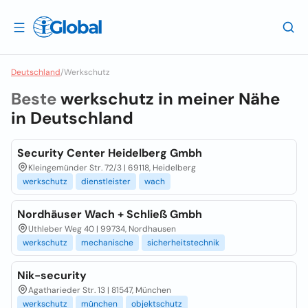
Deutschland
/
Werkschutz
Beste
werkschutz in meiner Nähe
in
Deutschland
Security Center Heidelberg Gmbh
Kleingemünder Str. 72/3 | 69118, Heidelberg
werkschutz
dienstleister
wach
Nordhäuser Wach + Schließ Gmbh
Uthleber Weg 40 | 99734, Nordhausen
werkschutz
mechanische
sicherheitstechnik
Nik-security
Agatharieder Str. 13 | 81547, München
werkschutz
münchen
objektschutz