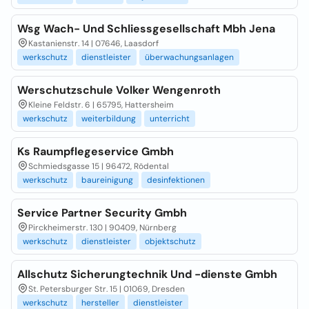
Wsg Wach- Und Schliessgesellschaft Mbh Jena
Kastanienstr. 14 | 07646, Laasdorf
werkschutz
dienstleister
überwachungsanlagen
Werschutzschule Volker Wengenroth
Kleine Feldstr. 6 | 65795, Hattersheim
werkschutz
weiterbildung
unterricht
Ks Raumpflegeservice Gmbh
Schmiedsgasse 15 | 96472, Rödental
werkschutz
baureinigung
desinfektionen
Service Partner Security Gmbh
Pirckheimerstr. 130 | 90409, Nürnberg
werkschutz
dienstleister
objektschutz
Allschutz Sicherungtechnik Und -dienste Gmbh
St. Petersburger Str. 15 | 01069, Dresden
werkschutz
hersteller
dienstleister