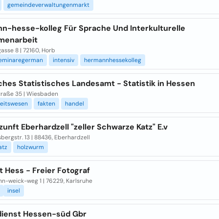
gemeindeverwaltungenmarkt
n-hesse-kolleg Für Sprache Und Interkulturelle
menarbeit
asse 8 | 72160, Horb
eminaregerman
intensiv
hermannhessekolleg
hes Statistisches Landesamt - Statistik in Hessen
traße 35 | Wiesbaden
eitswesen
fakten
handel
unft Eberhardzell "zeller Schwarze Katz" E.v
ergstr. 13 | 88436, Eberhardzell
atz
holzwurm
 Hess - Freier Fotograf
n-weick-weg 1 | 76229, Karlsruhe
insel
dienst Hessen-süd Gbr