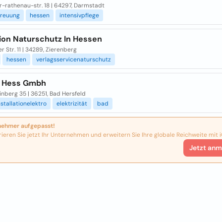
r-rathenau-str. 18 | 64297, Darmstadt
treuung
hessen
intensivpflege
ion Naturschutz In Hessen
r Str. 11 | 34289, Zierenberg
hessen
verlagsservicenaturschutz
o Hess Gmbh
nberg 35 | 36251, Bad Hersfeld
nstallationelektro
elektrizität
bad
nehmer aufgepasst!
rieren Sie jetzt Ihr Unternehmen und erweitern Sie Ihre globale Reichweite mit i
Jetzt anm