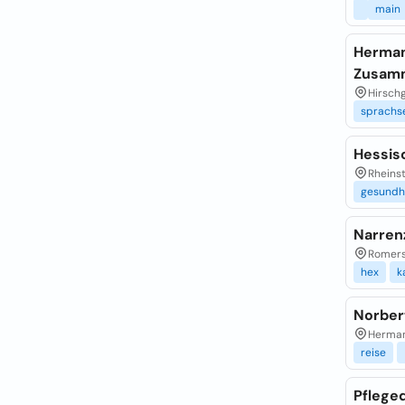
main
Herman
Zusam
Hirschg
sprachs
Hessisc
Rheins
gesundh
Narrenz
Romersb
hex
k
Norbert
Herman
reise
Pflege