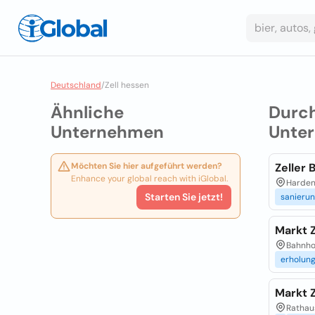
Deutschland
/
Zell hessen
Ähnliche
Durc
Unternehmen
Unte
Möchten Sie hier aufgeführt werden?
Zeller
Enhance your global reach with iGlobal.
Hardenb
Starten Sie jetzt!
sanieru
Markt Z
Bahnhof
erholung
Markt Z
Rathaus