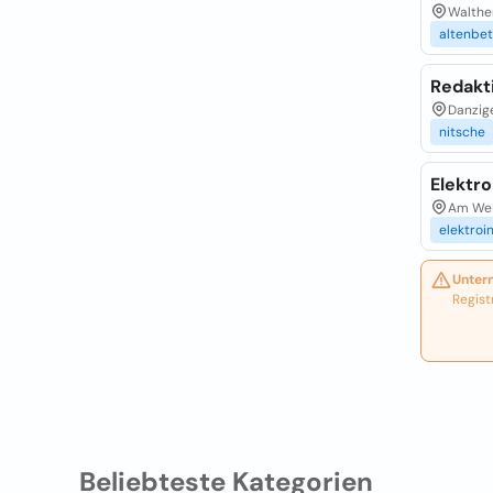
Walthe
altenbe
Redakt
Danzige
nitsche
Elektr
Am Wei
elektroi
Unter
Regist
Beliebteste Kategorien