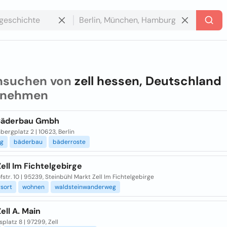
hsuchen von
zell hessen, Deutschland
rnehmen
 Bäderbau Gmbh
ergplatz 2 | 10623, Berlin
ng
bäderbau
bäderroste
ell Im Fichtelgebirge
str. 10 | 95239, Steinbühl Markt Zell Im Fichtelgebirge
sort
wohnen
waldsteinwanderweg
ell A. Main
platz 8 | 97299, Zell