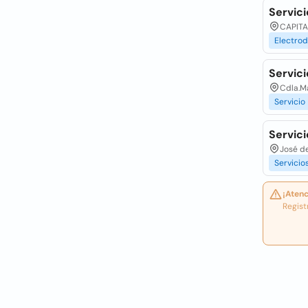
Servic
CAPITA
Electro
Servic
Cdla.Ma
Servicio
Servici
José d
Servicio
¡Atenc
Regist