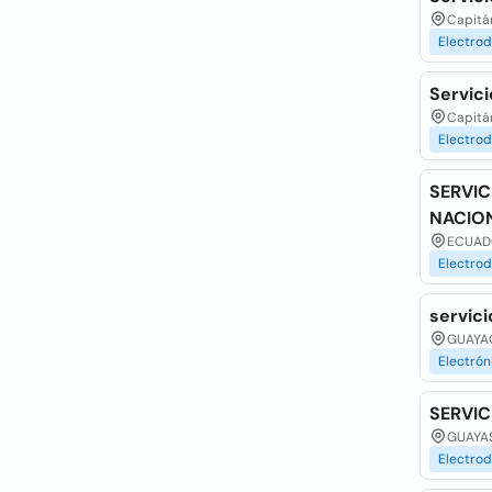
Capitá
Electro
Servic
Capitán
Electro
SERVIC
NACIO
ECUADO
Electro
servic
GUAYAQ
Electrón
SERVIC
GUAYAS
Electro