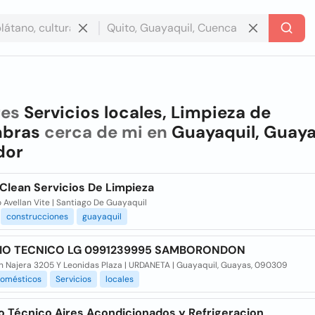
res
Servicios locales, Limpieza de
mbras
cerca de mi en
Guayaquil, Guaya
dor
Clean Servicios De Limpieza
 Avellan Vite | Santiago De Guayaquil
construcciones
guayaquil
CIO TECNICO LG 0991239995 SAMBORONDON
n Najera 3205 Y Leonidas Plaza | URDANETA | Guayaquil, Guayas, 090309
domésticos
Servicios
locales
io Técnico Aires Acondicionados y Refrigeracion