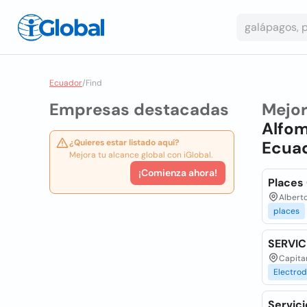
Ecuador
/
Find
Empresas destacadas
Mejo
Alfo
¿Quieres estar listado aquí?
Ecua
Mejora tu alcance global con iGlobal.
¡Comienza ahora!
Places 
Alberto
places
SERVI
Capita
Electro
Servic