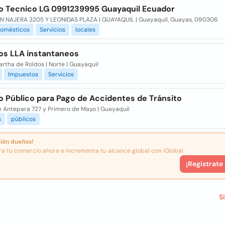
io Tecnico LG 0991239995 Guayaquil Ecuador
N NAJERA 3205 Y LEONIDAS PLAZA | GUAYAQUIL | Guayaquil, Guayas, 090306
domésticos
Servicios
locales
ios LLA instantaneos
rtha de Roldos | Norte | Guayaquil
Impuestos
Servicios
o Público para Pago de Accidentes de Tránsito
e Antepara 727 y Primero de Mayo | Guayaquil
s
públicos
ión dueños!
ra tu comercio ahora e incrementa tu alcance global con iGlobal.
¡Registrate
S