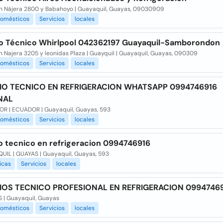
n Nájera 2800 y Babahoyo | Guayaquil, Guayas, 09030909
domésticos
Servicios
locales
io Técnico Whirlpool 042362197 Guayaquil-Samborondon
 Najera 3205 y leonidas Plaza | Guayquil | Guayaquil, Guayas, 090309
domésticos
Servicios
locales
IO TECNICO EN REFRIGERACION WHATSAPP 0994746916
NAL
R | ECUADOR | Guayaquil, Guayas, 593
domésticos
Servicios
locales
io tecnico en refrigeracion 0994746916
UIL | GUAYAS | Guayaquil, Guayas, 593
icas
Servicios
locales
IOS TECNICO PROFESIONAL EN REFRIGERACION 0994746
 | Guayaquil, Guayas
domésticos
Servicios
locales