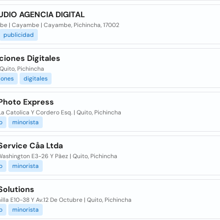
UDIO AGENCIA DIGITAL
e | Cayambe | Cayambe, Pichincha, 17002
publicidad
ciones Digitales
 Quito, Pichincha
iones
digitales
 Photo Express
La Catolica Y Cordero Esq. | Quito, Pichincha
o
minorista
 Service Cåa Ltda
ashington E3-26 Y Pàez | Quito, Pichincha
o
minorista
 Solutions
illa E10-38 Y Av.12 De Octubre | Quito, Pichincha
o
minorista