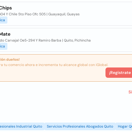
 Chips
04 Y Chile 5to Piso Ofc 505 | Guayaquil, Guayas
ica
 Mate
o Carvajal Oe5-294 Y Ramiro Barba | Quito, Pichincha
ica
ión dueños!
ra tu comercio ahora e incrementa tu alcance global con iGlobal.
¡Registrate
S
esionales Industrial Quito
Servicios Profesionales Abogados Quito
Hogar Q