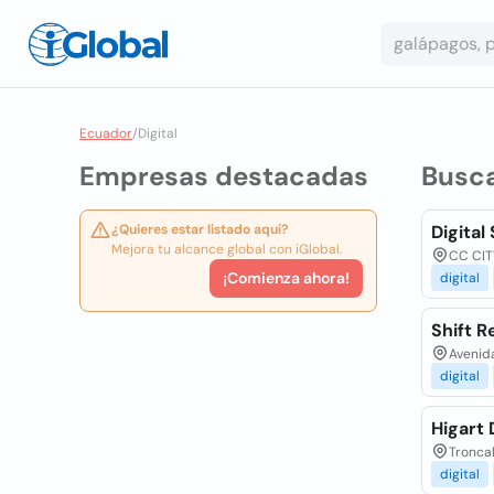
Ecuador
/
Digital
Empresas destacadas
Busc
¿Quieres estar listado aquí?
Digital
Mejora tu alcance global con iGlobal.
CC CIT
¡Comienza ahora!
digital
Shift R
Avenida
digital
Higart D
Troncal
digital