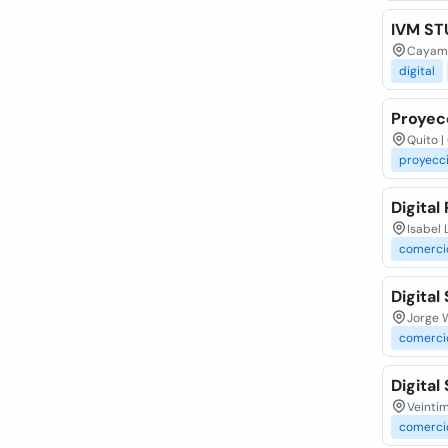
IVM ST
Cayamb
digital
Proyec
Quito |
proyecc
Digital
Isabel 
comerci
Digital
Jorge W
comerci
Digital
Veintim
comerci