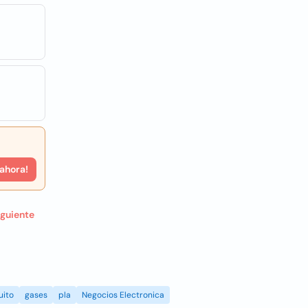
 ahora!
iguiente
uito
gases
pla
Negocios Electronica