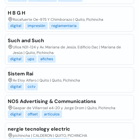
H B G H
Rocafuerte Oe-975 Y Chimborazo | Quito, Pichincha
digital
impresión
reglamentaria
Such and Such
Ulloa N31-124 y Av. Mariana de Jesús. Edificio Dac | Mariana de
Jesús | Quito, Pichincha
digital
ups
afiches
Sistem Rai
Av Eloy Alfaro | Quito | Quito, Pichincha
digital
cctv
NOS Advertising & Communications
Gaspar de Villarroel e4-20 y Jorge Drom | Quito, Pichincha
digital
offset
artículos
nergie tecnology electric
pichincha | CALDERON | QUITO, PICHINCHA