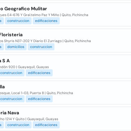
to Geografico Mulitar
ues E4-676 Y Gral.telmo Paz Y Miño | Quito, Pichincha
a
construccion
edificaciones
Floristeria
os Shyris N37-202 Y Diario El Zurriago | Quito, Pichincha
a
domicilios
construccion
a S A
ndón 920 | Guayaquil, Guayas
construccion
edificaciones
la
Bosque, Local 1-03, Puerta 8 | Quito, Pichincha
construccion
edificaciones
ria Nava
o 1214 Y Quito | Guayaquil, Guayas
a
construccion
edificaciones