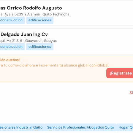
as Orrico Rodolfo Augusto
al Ayala 5209 Y Alamos | Quito, Pichincha
construccion
edificaciones
 Delgado Juan Ing Cv
uil Mz 21 Sl 6 | Guayaquil, Guayas
construccion
edificaciones
ión dueños!
ra tu comercio ahora e incrementa tu alcance global con iGlobal.
¡Registrate
S
esionales Industrial Quito
Servicios Profesionales Abogados Quito
Hogar Q