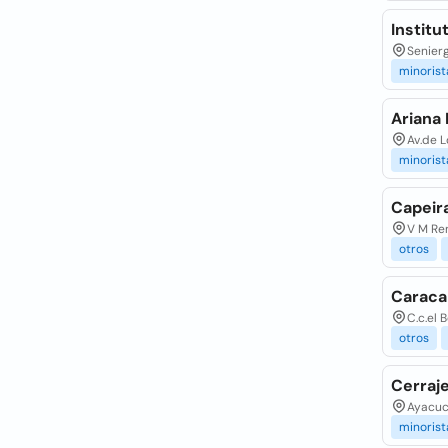
Institu
Senierg
minorist
Ariana 
Av.de L
minorist
Capeir
V M Re
otros
Caracal
C.c.el 
otros
Cerraje
Ayacuch
minorist