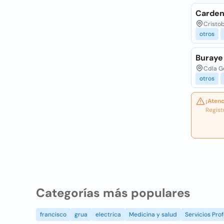
Carden
Cristob
otros
Buraye
Cdla Gq
otros
¡Atenc
Regist
Categorías más populares
francisco
grua
electrica
Medicina y salud
Servicios Prof