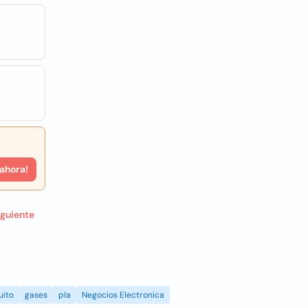
 ahora!
iguiente
uito
gases
pla
Negocios Electronica