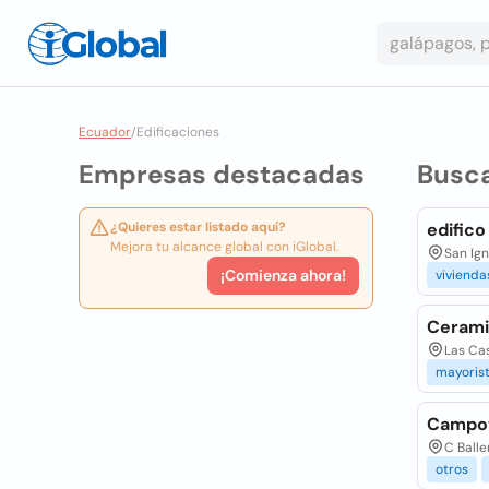
Ecuador
/
Edificaciones
Empresas destacadas
Busc
¿Quieres estar listado aquí?
edifico
Mejora tu alcance global con iGlobal.
San Ign
¡Comienza ahora!
vivienda
Ceramic
Las Cas
mayoris
Campov
C Balle
otros