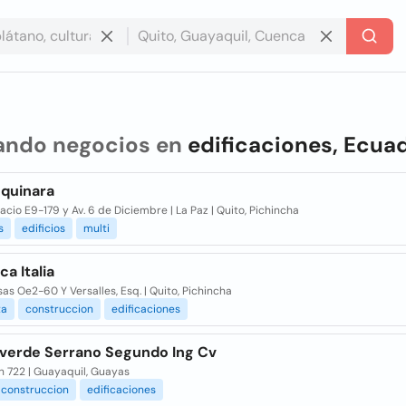
ando negocios en
edificaciones, Ecua
 quinara
acio E9-179 y Av. 6 de Diciembre | La Paz | Quito, Pichincha
s
edificios
multi
a Italia
as Oe2-60 Y Versalles, Esq. | Quito, Pichincha
ta
construccion
edificaciones
erde Serrano Segundo Ing Cv
n 722 | Guayaquil, Guayas
construccion
edificaciones