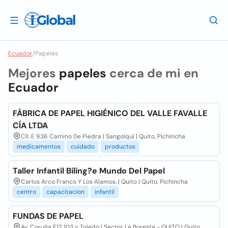
Ecuador
/
Papeles
Mejores
papeles
cerca de mi en
Ecuador
FÁBRICA DE PAPEL HIGIÉNICO DEL VALLE FAVALLE
CÍA LTDA
Cll. E 936 Camino De Piedra | Sangolquí | Quito, Pichincha
medicamentos
cuidado
productos
Taller Infantil Biling?e Mundo Del Papel
Carlos Arco Franco Y Los Alamos. | Quito | Quito, Pichincha
centro
capacitacion
infantil
FUNDAS DE PAPEL
Av. Coruña E12 103 y Toledo | Sector La floresta - QUITO | Quito,