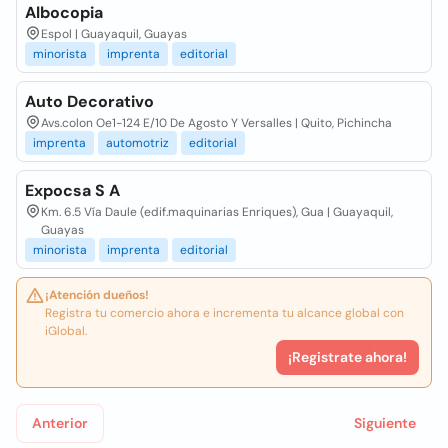
Albocopia
Espol | Guayaquil, Guayas
minorista
imprenta
editorial
Auto Decorativo
Avs.colon Oe1-124 E/10 De Agosto Y Versalles | Quito, Pichincha
imprenta
automotriz
editorial
Expocsa S A
Km. 6.5 Vía Daule (edif.maquinarias Enriques), Gua | Guayaquil,
Guayas
minorista
imprenta
editorial
¡Atención dueños!
Registra tu comercio ahora e incrementa tu alcance global con
iGlobal.
¡Registrate ahora!
Anterior
Siguiente