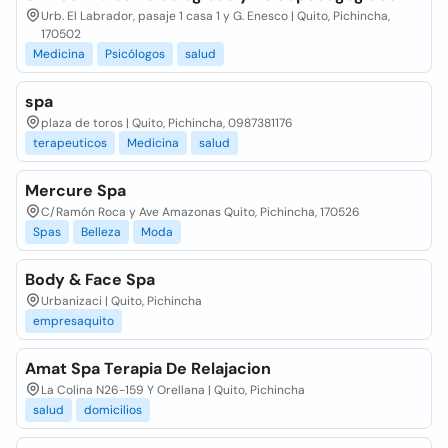
Urb. El Labrador, pasaje 1 casa 1 y G. Enesco | Quito, Pichincha,
170502
Medicina
Psicólogos
salud
spa
plaza de toros | Quito, Pichincha, 0987381176
terapeuticos
Medicina
salud
Mercure Spa
C/Ramón Roca y Ave Amazonas Quito, Pichincha, 170526
Spas
Belleza
Moda
Body & Face Spa
Urbanizaci | Quito, Pichincha
empresaquito
Amat Spa Terapia De Relajacion
La Colina N26-159 Y Orellana | Quito, Pichincha
salud
domicilios