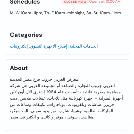
Schedules
Opens at 10:00 AM
CLOSED NOW
M-W 10am-11pm, Th-F 10am-midnight, Sa-Su 10am-11pm
Categories
الخدمات المحلية, إصلاح الأجهزة
التسوق, إلكترونيات
About
معرض العربي جروب فرع مصر الجديدة:
العربى جروب للتجارة والصناعة أو مجموعة العربى هي شركة
مساهمة مصرية عائلية ، تأسست عام 1964. إشتري الآن أون لاين
أجهزة المنزلية - أجهزة كهربائية مثل ثلاجات، غسالات ملابس، ديب
فريزر، شاشات وتلفزيونات، بوتاجازات، تكييفات وساعات من
الماركات العالمية توشيبا، شارب، تورنيدو، سونى، البا، سيكو،
هيتاشي، سونى ، هوفر و كاندى و الكثير فى مصر.