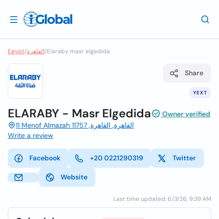
Egypt
/
القاهرة
/
Elaraby masr elgedida
Share
YEXT
ELARABY - Masr Elgedida
Owner verified
11 Menof Almazah القاهرة, القاهرة, 11757
Write a review
Facebook
+20 0221290319
Twitter
Website
Last time updated: 6/3/26, 9:39 AM