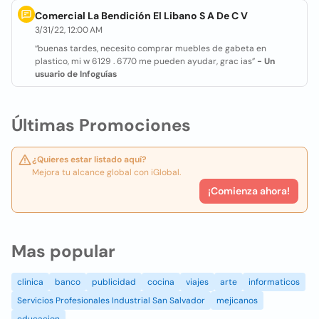
Comercial La Bendición El Libano S A De C V
3/31/22, 12:00 AM
“buenas tardes, necesito comprar muebles de gabeta en
plastico, mi w 6129 . 6770 me pueden ayudar, grac ias”
- Un
usuario de Infoguías
Últimas Promociones
¿Quieres estar listado aquí?
Mejora tu alcance global con iGlobal.
¡Comienza ahora!
Mas popular
clinica
banco
publicidad
cocina
viajes
arte
informaticos
Servicios Profesionales Industrial San Salvador
mejicanos