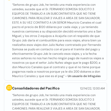
“Señores de grupo Job, he tenido una mala experiencia con
ustedes, sucede que el Sr. FERNANDO SOMOSA SOLICITO 3
EQUIPOS DE TRABAJO A UN SUBCONTRATISTA QUE NO TIENE
CAMIONES. PARA REALIZAR 3 VIAJES A AREA DE SAN SALVADOR,
ESTE A SU VEZ CONTRATO A UN SEÑOR Mauricio Canales el cual
pacto el precio de $120 dólares por cada viaje, y ya teniendo
nuestros camiones a su disposición decidió enviarlos uno a San
Miguel, y los otros 2 equipos a Acajutla con el respaldo de que
Grupo Job daría el combustible para esos viajes, ahora bien ya
realizafos esos viajes don Julio Nuñez contratado por Fernando
Somosa se pudo en contacto con el para el tramite del pago y
efectivamente Grupo Job le cancelo esos viajes, y a la fecha
estos señores no nos han hecho ningún pago de nuestros viajes a
nosotros ya que el señor Julio Nuñez alega que le pago $200, a
don Mauricio Canales que el contrato y que el no tiene porque
pagarnos nada a nosotros porque ya le dio 200 dokares a don
Maurico Canales y que ese es el pag”
- Un usuario de Infoguías
Consolidadores del Pacífico
12/14/22, 12:00 AM
“Señores de grupo Job, he tenido una mala experiencia con
ustedes, sucede que el Sr. FERNANDO SOMOSA SOLICITO 3
EQUIPOS DE TRABAJO A UN SUBCONTRATISTA QUE NO TIENE
CAMIONES. PARA REALIZAR 3 VIAJES A AREA DE SAN SALVADOR,