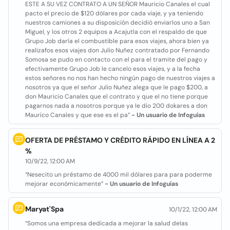
ESTE A SU VEZ CONTRATO A UN SEÑOR Mauricio Canales el cual
pacto el precio de $120 dólares por cada viaje, y ya teniendo
nuestros camiones a su disposición decidió enviarlos uno a San
Miguel, y los otros 2 equipos a Acajutla con el respaldo de que
Grupo Job daría el combustible para esos viajes, ahora bien ya
realizafos esos viajes don Julio Nuñez contratado por Fernando
Somosa se pudo en contacto con el para el tramite del pago y
efectivamente Grupo Job le cancelo esos viajes, y a la fecha
estos señores no nos han hecho ningún pago de nuestros viajes a
nosotros ya que el señor Julio Nuñez alega que le pago $200, a
don Mauricio Canales que el contrato y que el no tiene porque
pagarnos nada a nosotros porque ya le dio 200 dokares a don
Maurico Canales y que ese es el pa”
- Un usuario de Infoguías
OFERTA DE PRÉSTAMO Y CRÉDITO RÁPIDO EN LÍNEA A 2
%
10/9/22, 12:00 AM
“Nesecito un préstamo de 4000 mil dólares para para poderme
mejorar económicamente”
- Un usuario de Infoguías
Maryat'Spa
10/1/22, 12:00 AM
“Somos una empresa dedicada a mejorar la salud delas