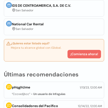
IDS DE CENTROAMERICA, S.A. DE C.V.
San Salvador
National Car Rental
San Salvador
¿Quieres estar listado aquí?
Mejora tu alcance global con iGlobal.
¡Comienza ahora!
Últimas recomendaciones
pHqghUme
1/13/23, 12:00 AM
“Cccvxdjbcc”
- Un usuario de Infoguías
Consolidadores del Pacífico
12/14/22, 12:00 AM