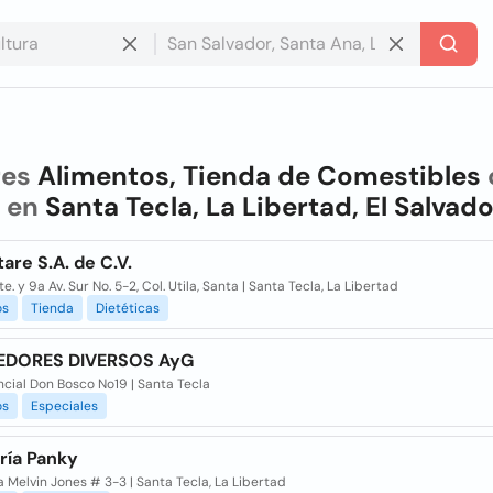
res
Alimentos, Tienda de Comestibles
i en
Santa Tecla, La Libertad, El Salvado
are S.A. de C.V.
te. y 9a Av. Sur No. 5-2, Col. Utila, Santa | Santa Tecla, La Libertad
os
Tienda
Dietéticas
EDORES DIVERSOS AyG
cial Don Bosco No19 | Santa Tecla
os
Especiales
ría Panky
 Melvin Jones # 3-3 | Santa Tecla, La Libertad