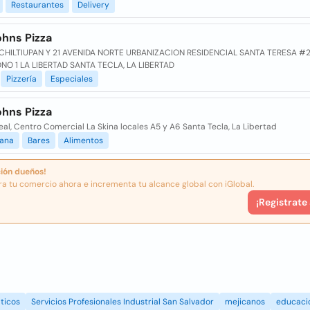
Restaurantes
Delivery
ohns Pizza
CHILTIUPAN Y 21 AVENIDA NORTE URBANIZACION RESIDENCIAL SANTA TERESA #
NO 1 LA LIBERTAD SANTA TECLA, LA LIBERTAD
Pizzería
Especiales
ohns Pizza
eal, Centro Comercial La Skina locales A5 y A6 Santa Tecla, La Libertad
iana
Bares
Alimentos
ión dueños!
ra tu comercio ahora e incrementa tu alcance global con iGlobal.
¡Registrate
ticos
Servicios Profesionales Industrial San Salvador
mejicanos
educaci