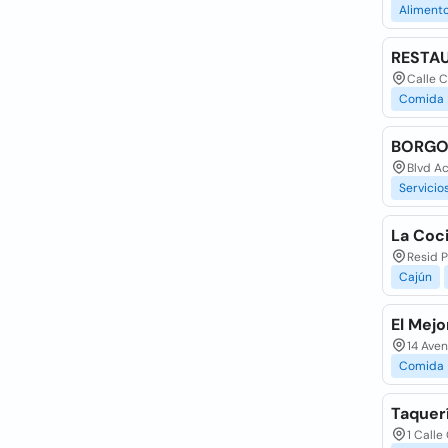
Aliment
RESTA
Calle C
Comida
BORGO
Blvd Ac
Servicio
La Coci
Resid P
Cajún
El Mejo
14 Aven
Comida
Taquer
1 Calle