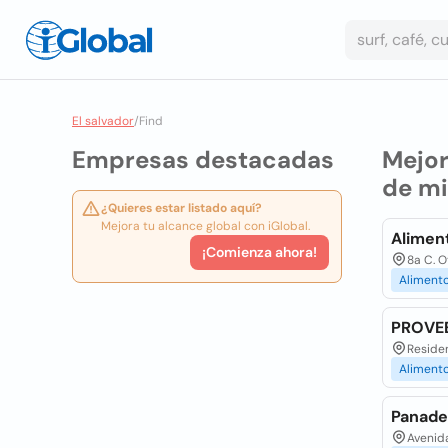
El salvador
/
Find
Empresas destacadas
Mejo
de m
¿Quieres estar listado aquí?
Mejora tu alcance global con iGlobal.
Aliment
¡Comienza ahora!
8a C. O
Aliment
PROVE
Residen
Aliment
Panade
Avenida