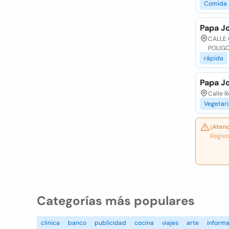
Comida
Papa J
CALLE 
POLIGO
rápida
Papa J
Calle R
Vegetar
¡Atenc
Regist
Categorías más populares
clinica
banco
publicidad
cocina
viajes
arte
informa