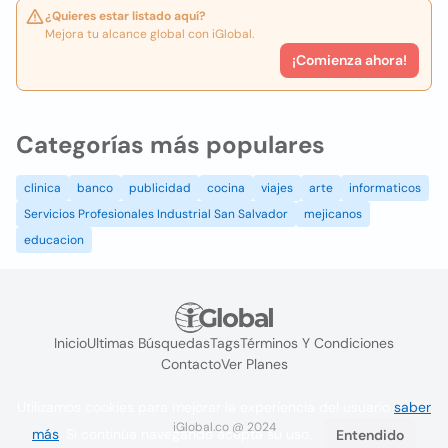
¿Quieres estar listado aquí?
Mejora tu alcance global con iGlobal.
¡Comienza ahora!
Categorías más populares
clinica
banco
publicidad
cocina
viajes
arte
informaticos
Servicios Profesionales Industrial San Salvador
mejicanos
educacion
Inicio
Ultimas Búsquedas
Tags
Términos Y Condiciones
Contacto
Ver Planes
Utilizamos cookies para mejorar la experiencia del usuario
saber
iGlobal.co @ 2024
más
. Si continúa navegando acepta su uso.
Entendido