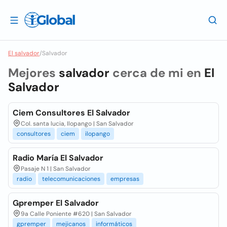
El salvador
/
Salvador
Mejores
salvador
cerca de mi en
El
Salvador
Ciem Consultores El Salvador
Col. santa lucia, Ilopango | San Salvador
consultores
ciem
ilopango
Radio María El Salvador
Pasaje N 1 | San Salvador
radio
telecomunicaciones
empresas
Gpremper El Salvador
9a Calle Poniente #620 | San Salvador
gpremper
mejicanos
informáticos