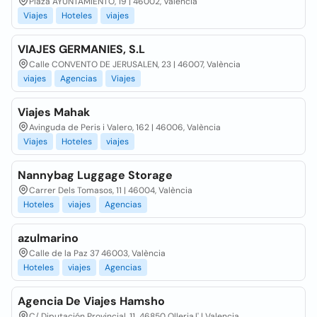
Plaza AYUNTAMIENTO, 19 | 46002, València
Viajes
Hoteles
viajes
VIAJES GERMANIES, S.L
Calle CONVENTO DE JERUSALEN, 23 | 46007, València
viajes
Agencias
Viajes
Viajes Mahak
Avinguda de Peris i Valero, 162 | 46006, València
Viajes
Hoteles
viajes
Nannybag Luggage Storage
Carrer Dels Tomasos, 11 | 46004, València
Hoteles
viajes
Agencias
azulmarino
Calle de la Paz 37 46003, València
Hoteles
viajes
Agencias
Agencia De Viajes Hamsho
C/ Diputación Provincial, 11 46850 Olleria,l' | Valencia