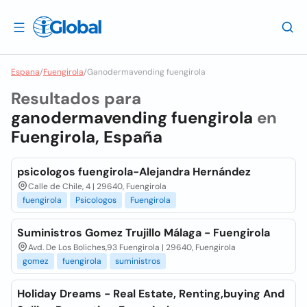
Espana
/
Fuengirola
/
Ganodermavending fuengirola
Resultados para
ganodermavending fuengirola
en
Fuengirola, España
psicologos fuengirola-Alejandra Hernández
Calle de Chile, 4 | 29640, Fuengirola
fuengirola
Psicologos
Fuengirola
Suministros Gomez Trujillo Málaga - Fuengirola
Avd. De Los Boliches,93 Fuengirola | 29640, Fuengirola
gomez
fuengirola
suministros
Holiday Dreams - Real Estate, Renting,buying And