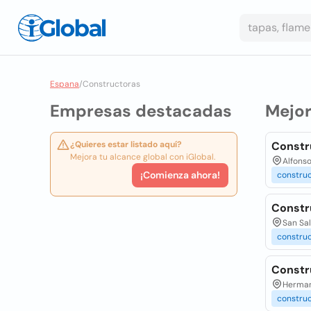
Espana
/
Constructoras
Empresas destacadas
Mejo
¿Quieres estar listado aquí?
Constr
Mejora tu alcance global con iGlobal.
Alfonso
¡Comienza ahora!
constru
Constr
San Sal
constru
Constr
Herman
constru