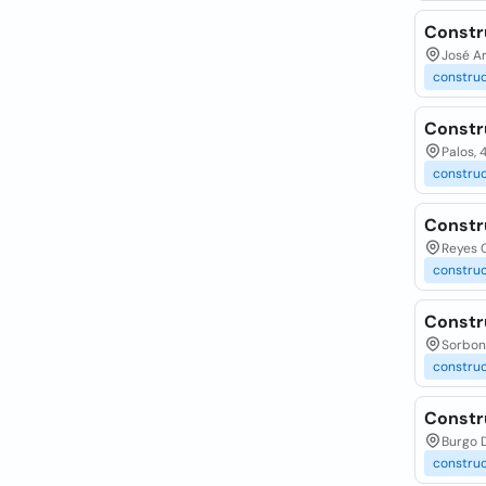
Constr
José Ar
constru
Constr
Palos, 
constru
Constr
Reyes C
constru
Constr
Sorbona
constru
Constr
Burgo D
constru