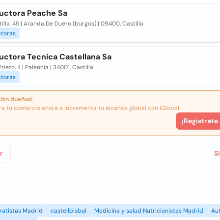
uctora Peache Sa
tilla, 45 | Aranda De Duero (burgos) | 09400, Castilla
ctoras
uctora Tecnica Castellana Sa
Prieto, 4 | Palencia | 34001, Castilla
ctoras
ión dueños!
ra tu comercio ahora e incrementa tu alcance global con iGlobal.
¡Registrate
r
S
ratistas Madrid
castellbisbal
Medicina y salud Nutricionistas Madrid
Au