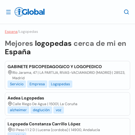
Espana
/
Logopedas
Mejores
logopedas
cerca de mi en
España
GABINETE PSICOPEDAGOGICO Y LOGOPEDICO
Río Jarama, 47 | LA PARTIJA, RIVAS-VACIAMADRID (MADRID) | 28523,
Madrid
Servicio
Empresa
Logopedas
Aedea Logopedas
Calle Riego De Agua | 15001, La Coruña
alzheimer
deglución
voz
Logopeda Constanza Carrillo López
El Peso 1 1 2 D | Lucena (cordoba) | 14900, Andalucía