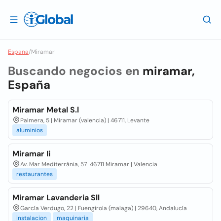
Espana
/
Miramar
Buscando negocios en
miramar,
España
Miramar Metal S.l
Palmera, 5 | Miramar (valencia) | 46711, Levante
aluminios
Miramar Ii
Av. Mar Mediterrània, 57 46711 Miramar | Valencia
restaurantes
Miramar Lavanderia Sll
García Verdugo, 22 | Fuengirola (malaga) | 29640, Andalucía
instalacion
maquinaria