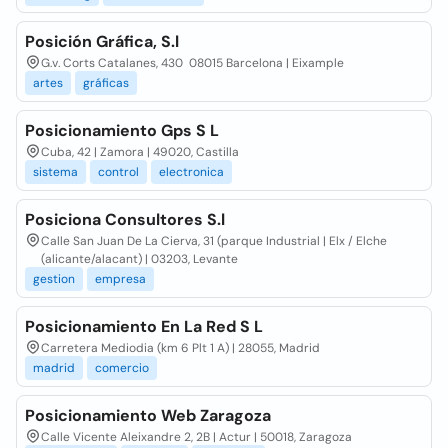
Posición Gráfica, S.l
G.v. Corts Catalanes, 430 08015 Barcelona | Eixample
artes
gráficas
Posicionamiento Gps S L
Cuba, 42 | Zamora | 49020, Castilla
sistema
control
electronica
Posiciona Consultores S.l
Calle San Juan De La Cierva, 31 (parque Industrial | Elx / Elche
(alicante/alacant) | 03203, Levante
gestion
empresa
Posicionamiento En La Red S L
Carretera Mediodia (km 6 Plt 1 A) | 28055, Madrid
madrid
comercio
Posicionamiento Web Zaragoza
Calle Vicente Aleixandre 2, 2B | Actur | 50018, Zaragoza