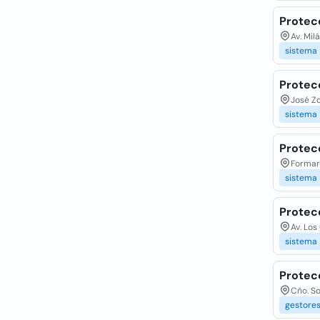
Protec
Av. Mil
sistema
Protec
José Zo
sistema
Protecc
Formarí
sistema
Protec
Av. Los
sistema
Protecc
Cño. So
gestore