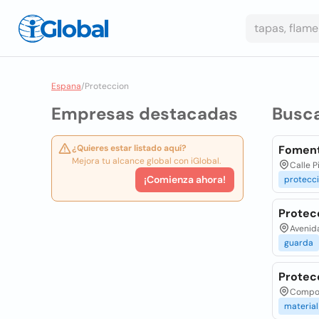
Espana
/
Proteccion
Empresas destacadas
Busc
¿Quieres estar listado aquí?
Foment
Mejora tu alcance global con iGlobal.
Calle P
¡Comienza ahora!
protecc
Protecc
Avenida
guarda
Protecc
Composi
material