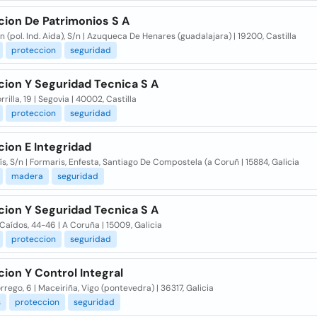
cion De Patrimonios S A
án (pol. Ind. Aida), S/n | Azuqueca De Henares (guadalajara) | 19200, Castilla
proteccion
seguridad
cion Y Seguridad Tecnica S A
rrilla, 19 | Segovia | 40002, Castilla
proteccion
seguridad
ion E Integridad
s, S/n | Formaris, Enfesta, Santiago De Compostela (a Coruñ | 15884, Galicia
madera
seguridad
cion Y Seguridad Tecnica S A
 Caídos, 44-46 | A Coruña | 15009, Galicia
proteccion
seguridad
ion Y Control Integral
rrego, 6 | Maceiriña, Vigo (pontevedra) | 36317, Galicia
s
proteccion
seguridad