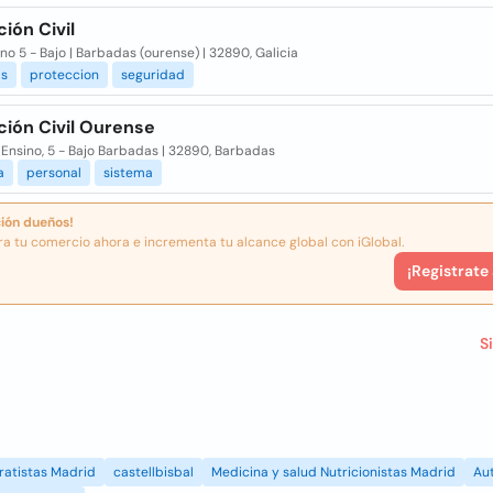
ión Civil
no 5 - Bajo | Barbadas (ourense) | 32890, Galicia
as
proteccion
seguridad
ción Civil Ourense
Ensino, 5 - Bajo Barbadas | 32890, Barbadas
a
personal
sistema
ión dueños!
ra tu comercio ahora e incrementa tu alcance global con iGlobal.
¡Registrate
S
ratistas Madrid
castellbisbal
Medicina y salud Nutricionistas Madrid
Au