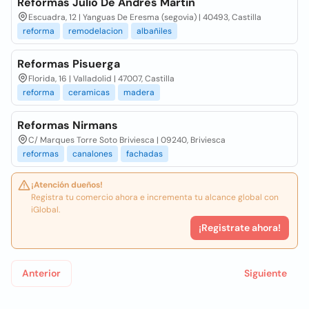
Reformas Julio De Andres Martin
Escuadra, 12 | Yanguas De Eresma (segovia) | 40493, Castilla
reforma
remodelacion
albañiles
Reformas Pisuerga
Florida, 16 | Valladolid | 47007, Castilla
reforma
ceramicas
madera
Reformas Nirmans
C/ Marques Torre Soto Briviesca | 09240, Briviesca
reformas
canalones
fachadas
¡Atención dueños!
Registra tu comercio ahora e incrementa tu alcance global con
iGlobal.
¡Registrate ahora!
Anterior
Siguiente