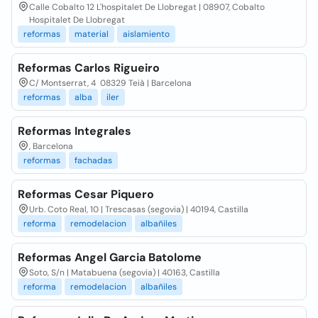
Calle Cobalto 12 L'hospitalet De Llobregat | 08907, Cobalto
Hospitalet De Llobregat
reformas
material
aislamiento
Reformas Carlos Rigueiro
C/ Montserrat, 4 08329 Teià | Barcelona
reformas
alba
iler
Reformas Integrales
, Barcelona
reformas
fachadas
Reformas Cesar Piquero
Urb. Coto Real, 10 | Trescasas (segovia) | 40194, Castilla
reforma
remodelacion
albañiles
Reformas Angel Garcia Batolome
Soto, S/n | Matabuena (segovia) | 40163, Castilla
reforma
remodelacion
albañiles