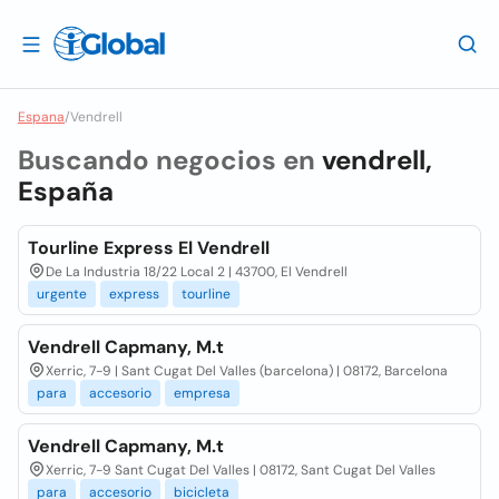
Espana
/
Vendrell
Buscando negocios en
vendrell,
España
Tourline Express El Vendrell
De La Industria 18/22 Local 2 | 43700, El Vendrell
urgente
express
tourline
Vendrell Capmany, M.t
Xerric, 7-9 | Sant Cugat Del Valles (barcelona) | 08172, Barcelona
para
accesorio
empresa
Vendrell Capmany, M.t
Xerric, 7-9 Sant Cugat Del Valles | 08172, Sant Cugat Del Valles
para
accesorio
bicicleta