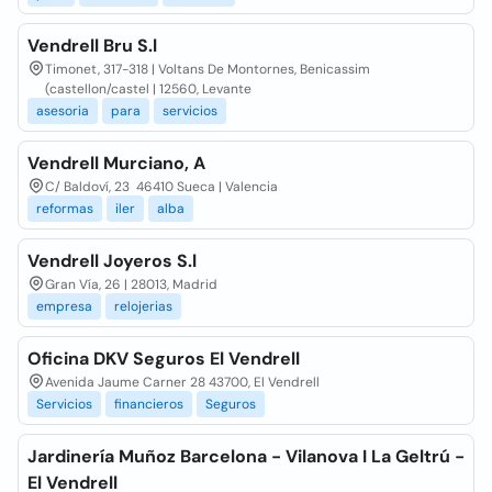
Vendrell Bru S.l
Timonet, 317-318 | Voltans De Montornes, Benicassim
(castellon/castel | 12560, Levante
asesoria
para
servicios
Vendrell Murciano, A
C/ Baldoví, 23 46410 Sueca | Valencia
reformas
iler
alba
Vendrell Joyeros S.l
Gran Vía, 26 | 28013, Madrid
empresa
relojerias
Oficina DKV Seguros El Vendrell
Avenida Jaume Carner 28 43700, El Vendrell
Servicios
financieros
Seguros
Jardinería Muñoz Barcelona - Vilanova I La Geltrú -
El Vendrell