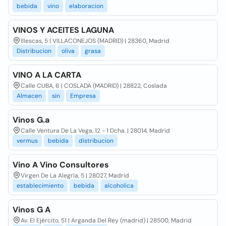
bebida
vino
elaboracion
VINOS Y ACEITES LAGUNA
Illescas, 5 | VILLACONEJOS (MADRID) | 28360, Madrid
Distribucion
oliva
grasa
VINO A LA CARTA
Calle CUBA, 6 | COSLADA (MADRID) | 28822, Coslada
Almacen
sin
Empresa
Vinos G.a
Calle Ventura De La Vega, 12 - 1 Dcha. | 28014, Madrid
vermus
bebida
distribucion
Vino A Vino Consultores
Virgen De La Alegría, 5 | 28027, Madrid
establecimiento
bebida
alcoholica
Vinos G A
Av. El Ejército, 51 | Arganda Del Rey (madrid) | 28500, Madrid