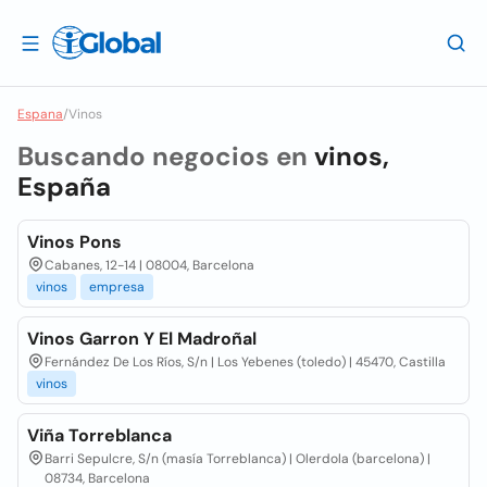
Espana
/
Vinos
Buscando negocios en
vinos,
España
Vinos Pons
Cabanes, 12-14 | 08004, Barcelona
vinos
empresa
Vinos Garron Y El Madroñal
Fernández De Los Ríos, S/n | Los Yebenes (toledo) | 45470, Castilla
vinos
Viña Torreblanca
Barri Sepulcre, S/n (masía Torreblanca) | Olerdola (barcelona) |
08734, Barcelona