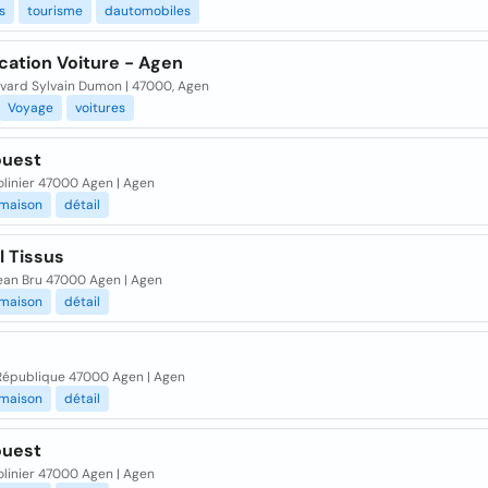
es
tourisme
dautomobiles
cation Voiture - Agen
evard Sylvain Dumon | 47000, Agen
Voyage
voitures
'ouest
olinier 47000 Agen | Agen
maison
détail
l Tissus
Jean Bru 47000 Agen | Agen
maison
détail
République 47000 Agen | Agen
maison
détail
'ouest
olinier 47000 Agen | Agen