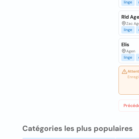
linge
Rld Ag
Zac Age
linge
Elis
Agen
linge
Attent
Enregi
Précéd
Catégories les plus populaires