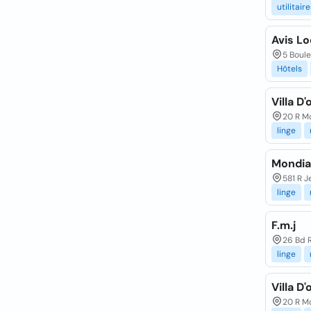
utilitair
Avis Lo
5 Boul
Hôtels
Villa D
20 R M
linge
Mondia
581 R 
linge
F.m.j
26 Bd 
linge
Villa D
20 R M