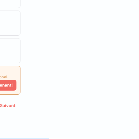
obal.
enant!
Suivant