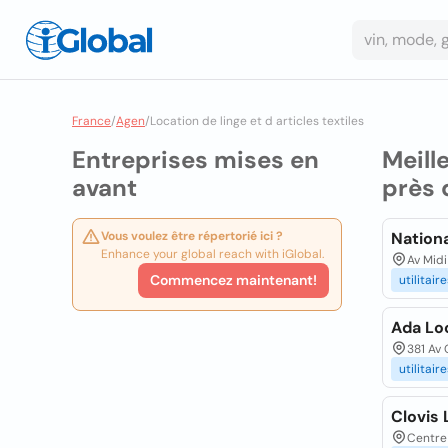
France
/
Agen
/
Location de linge et d articles textiles
Entreprises mises en
Meill
avant
près 
Vous voulez être répertorié ici ?
Nationa
Enhance your global reach with iGlobal.
Av Mid
Commencez maintenant!
utilitair
Ada Lo
381 Av
utilitair
Clovis
Centre 