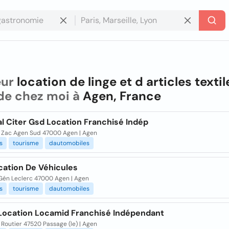
eur
location de linge et d articles textil
de chez moi à
Agen, France
l Citer Gsd Location Franchisé Indép
i Zac Agen Sud 47000 Agen | Agen
es
tourisme
dautomobiles
cation De Véhicules
 Gén Leclerc 47000 Agen | Agen
es
tourisme
dautomobiles
 Location Locamid Franchisé Indépendant
Routier 47520 Passage (le) | Agen