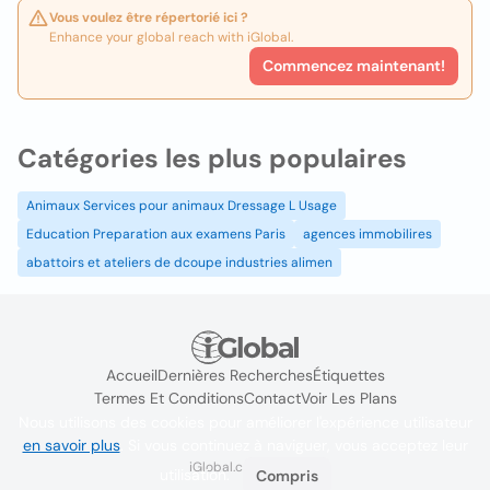
Vous voulez être répertorié ici ?
Enhance your global reach with iGlobal.
Commencez maintenant!
Catégories les plus populaires
Animaux Services pour animaux Dressage L Usage
Education Preparation aux examens Paris
agences immobilires
abattoirs et ateliers de dcoupe industries alimen
Accueil
Dernières Recherches
Étiquettes
Termes Et Conditions
Contact
Voir Les Plans
Nous utilisons des cookies pour améliorer l'expérience utilisateur
en savoir plus
. Si vous continuez à naviguer, vous acceptez leur
iGlobal.co @ 2024
utilisation.
Compris