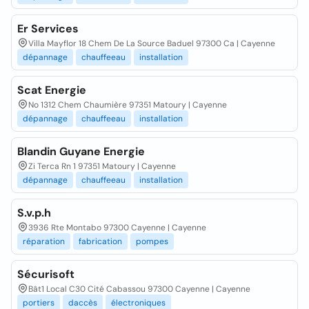
Er Services
Villa Mayflor 18 Chem De La Source Baduel 97300 Ca | Cayenne
dépannage
chauffeeau
installation
Scat Energie
No 1312 Chem Chaumière 97351 Matoury | Cayenne
dépannage
chauffeeau
installation
Blandin Guyane Energie
Zi Terca Rn 1 97351 Matoury | Cayenne
dépannage
chauffeeau
installation
S.v.p.h
3936 Rte Montabo 97300 Cayenne | Cayenne
réparation
fabrication
pompes
Sécurisoft
Bât1 Local C30 Cité Cabassou 97300 Cayenne | Cayenne
portiers
daccès
électroniques