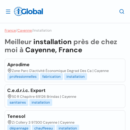
France
/
Cayenne
/
Installation
Meilleur
installation
près de chez
moi à
Cayenne, France
Aprodime
Zone Parc D'activité Économique Degrad Des Ca | Cayenne
professionnelles
fabrication
installation
C.e.d.r.i.c. Export
50 R Chapitre 69126 Brindas | Cayenne
sanitaires
installation
Tenesol
Zi Collery 3 97300 Cayenne | Cayenne
dépannage
chauffeeau
installation