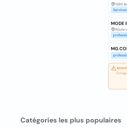
1395 A
Services
MODE 
Route d
professi
MG CO
professi
Attent
Enregi
Catégories les plus populaires