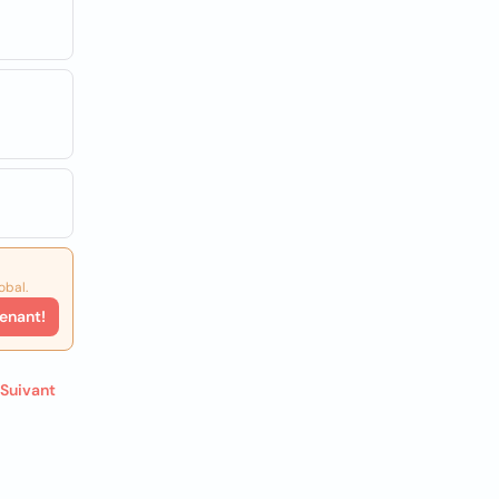
obal.
enant!
Suivant