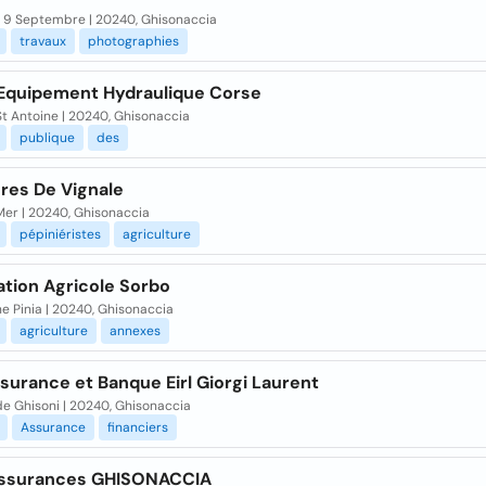
 9 Septembre | 20240, Ghisonaccia
travaux
photographies
 Equipement Hydraulique Corse
t Antoine | 20240, Ghisonaccia
publique
des
res De Vignale
Mer | 20240, Ghisonaccia
pépiniéristes
agriculture
ation Agricole Sorbo
e Pinia | 20240, Ghisonaccia
agriculture
annexes
surance et Banque Eirl Giorgi Laurent
de Ghisoni | 20240, Ghisonaccia
Assurance
financiers
ssurances GHISONACCIA