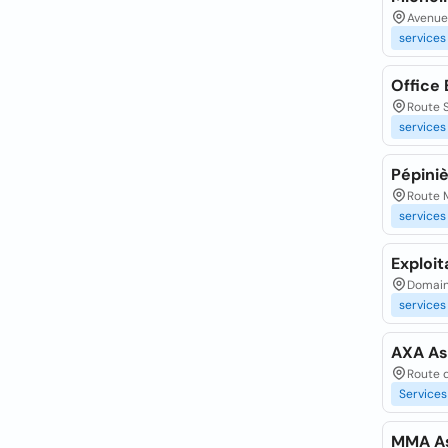
Avenue
services
Office
Route S
services
Pépiniè
Route 
services
Exploit
Domain
services
AXA As
Route 
Services
MMA A