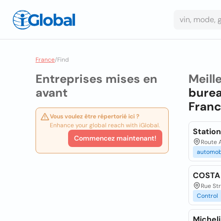
France
/
Find
Entreprises mises en
Meill
avant
bure
Fran
Vous voulez être répertorié ici ?
Enhance your global reach with iGlobal.
Station
Commencez maintenant!
Route A
automob
COSTA 
Rue St
Control
Micheli