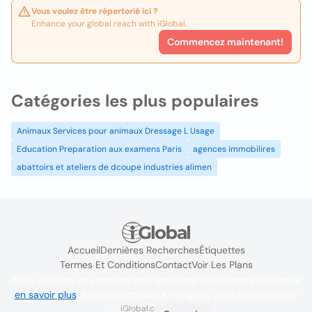
Vous voulez être répertorié ici ?
Enhance your global reach with iGlobal.
Commencez maintenant!
Catégories les plus populaires
Animaux Services pour animaux Dressage L Usage
Education Preparation aux examens Paris
agences immobilires
abattoirs et ateliers de dcoupe industries alimen
Accueil
Dernières Recherches
Étiquettes
Termes Et Conditions
Contact
Voir Les Plans
Nous utilisons des cookies pour améliorer l'expérience utilisateur
en savoir plus
. Si vous continuez à naviguer, vous acceptez leur
iGlobal.co @ 2024