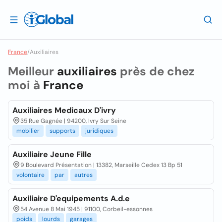
France
/
Auxiliaires
Meilleur
auxiliaires
près de chez
moi à
France
Auxiliaires Medicaux D'ivry
35 Rue Gagnée | 94200, Ivry Sur Seine
mobilier
supports
juridiques
Auxiliaire Jeune Fille
9 Boulevard Présentation | 13382, Marseille Cedex 13 Bp 51
volontaire
par
autres
Auxiliaire D'equipements A.d.e
54 Avenue 8 Mai 1945 | 91100, Corbeil-essonnes
poids
lourds
garages